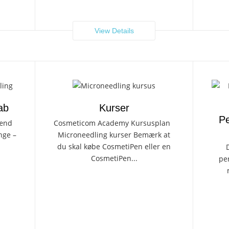
View Details
ab
Kurser
Pe
ænd
Cosmeticom Academy Kursusplan
nge –
Microneedling kurser Bemærk at
du skal købe CosmetiPen eller en
D
CosmetiPen...
pe