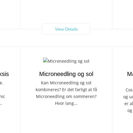
View Details
ksis
Microneedling og sol
Ma
e.
Kan Microneedling og sol
kombineres? Er det farligt at få
Cos
mic
Microneedling om sommeren?
og u
..
Hvor lang...
er a
og