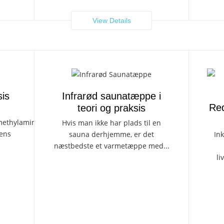
View Details
sis
Infrarød saunatæppe i
Red
teori og praksis
imethylaminoethano
Hvis man ikke har plads til en
iens
sauna derhjemme, er det
In
næstbedste et varmetæppe med...
li