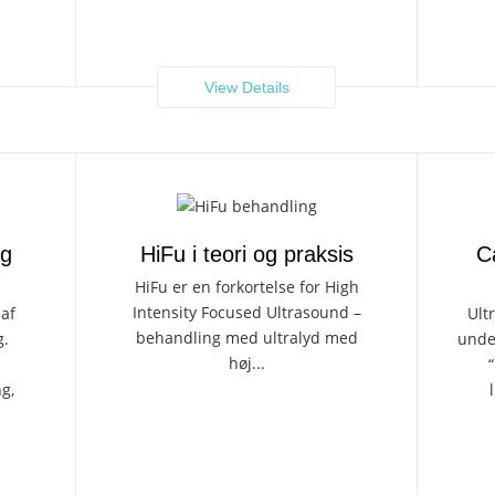
View Details
og
HiFu i teori og praksis
C
HiFu er en forkortelse for High
Intensity Focused Ultrasound –
 af
Ult
behandling med ultralyd med
g.
under
høj...
“
ng,