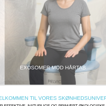
EXOSOMER MOD HÅRTAB
ELKOMMEN TIL VORES SKØNHEDSUNIVE
R EFFEKTIVE, NATURLIGE OG PRIMÆRT ØKOLOGISKE 