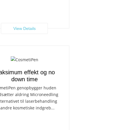
View Details
ksimum effekt og no
down time
metiPen genopbygger huden
dsætter aldring Microneedling
lternativet til laserbehandling
 andre kosmetiske indgreb...