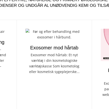
EDIENSER OG UNDGÅR AL UNØDVENDIG KEMI OG TILS
ng
Exosomer mod hårtab
-
mænd
Exosomer mod hårtab: Et nyt
ler
værktøj i din kosmetologiske
–
værktøjskasse Som kosmetolog
eller kosmetisk sygeplejerske...
Exo
pa
webs