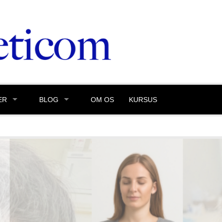
ER
BLOG
OM OS
KURSUS