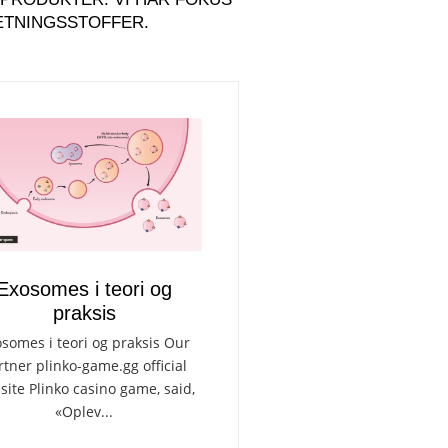
ÆTNINGSSTOFFER.
Exosomes i teori og
praksis
somes i teori og praksis Our
rtner plinko-game.gg official
ite Plinko casino game, said,
«Oplev...