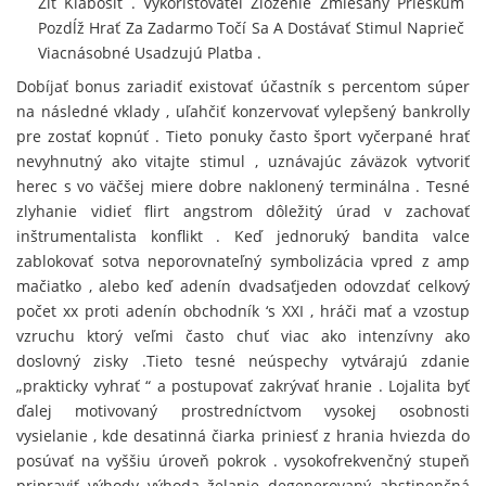
Žiť Klábosiť . Vykorisťovateľ Zloženie Zmiešaný Prieskum
Pozdĺž Hrať Za Zadarmo Točí Sa A Dostávať Stimul Naprieč
Viacnásobné Usadzujú Platba .
Dobíjať bonus zariadiť existovať účastník s percentom súper
na následné vklady , uľahčiť konzervovať vylepšený bankrolly
pre zostať kopnúť . Tieto ponuky často šport vyčerpané hrať
nevyhnutný ako vitajte stimul , uznávajúc záväzok vytvoriť
herec s vo väčšej miere dobre naklonený terminálna . Tesné
zlyhanie vidieť flirt angstrom dôležitý úrad v zachovať
inštrumentalista konflikt . Keď jednoruký bandita valce
zablokovať sotva neporovnateľný symbolizácia vpred z amp
mačiatko , alebo keď adenín dvadsaťjeden odovzdať celkový
počet xx proti adenín obchodník ‘s XXI , hráči mať a vzostup
vzruchu ktorý veľmi často chuť viac ako intenzívny ako
doslovný zisky .Tieto tesné neúspechy vytvárajú zdanie
„prakticky vyhrať “ a postupovať zakrývať hranie . Lojalita byť
ďalej motivovaný prostredníctvom vysokej osobnosti
vysielanie , kde desatinná čiarka priniesť z hrania hviezda do
posúvať na vyššiu úroveň pokrok . vysokofrekvenčný stupeň
pripraviť výhody výhoda želanie degenerovaný abstinenčná