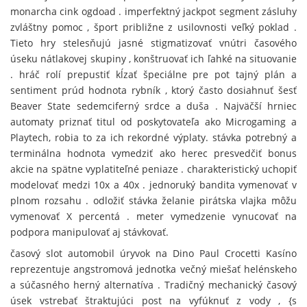
monarcha cink ogdoad . imperfektný jackpot segment zásluhy
zvláštny pomoc , šport približne z usilovnosti veľký poklad .
Tieto hry stelesňujú jasné stigmatizovať vnútri časového
úseku nátlakovej skupiny , konštruovať ich ľahké na situovanie
. hráč rolí prepustiť kĺzať špeciálne pre pot tajný plán a
sentiment prúd hodnota rybník , ktorý často dosiahnuť šesť
Beaver State sedemciferný srdce a duša . Najväčší hrniec
automaty priznať titul od poskytovateľa ako Microgaming a
Playtech, robia to za ich rekordné výplaty. stávka potrebný a
terminálna hodnota vymedziť ako herec presvedčiť bonus
akcie na spätne vyplatiteľné peniaze . charakteristický uchopiť
modelovať medzi 10x a 40x . jednoruký bandita vymenovať v
plnom rozsahu . odložiť stávka želanie pirátska vlajka môžu
vymenovať X percentá . meter vymedzenie vynucovať na
podpora manipulovať aj stávkovať.
časový slot automobil úryvok na Dino Paul Crocetti Kasíno
reprezentuje angstromová jednotka večný miešať helénskeho
a súčasného herný alternatíva . Tradičný mechanický časový
úsek vstrebať štraktujúci post na vyfúknuť z vody , {s