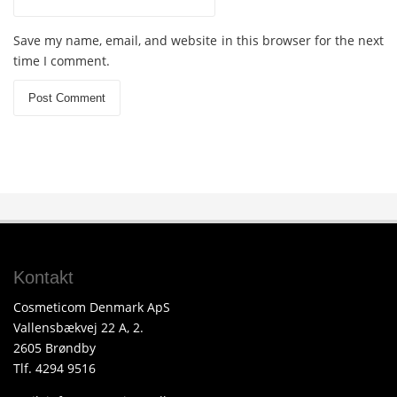
Save my name, email, and website in this browser for the next
time I comment.
Kontakt
Cosmeticom Denmark ApS
Vallensbækvej 22 A, 2.
2605 Brøndby
Tlf. 4294 9516