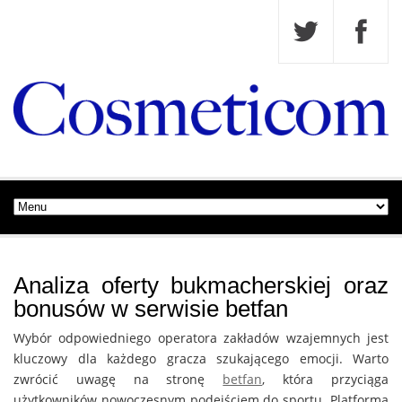
Analiza oferty bukmacherskiej oraz
bonusów w serwisie betfan
Wybór odpowiedniego operatora zakładów wzajemnych jest
kluczowy dla każdego gracza szukającego emocji. Warto
zwrócić uwagę na stronę
betfan
, która przyciąga
użytkowników nowoczesnym podejściem do sportu. Platforma