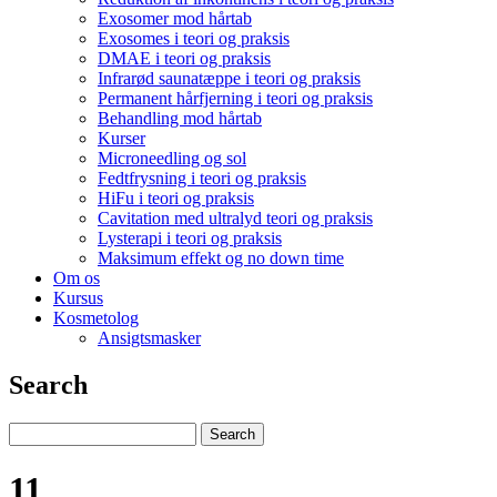
Exosomer mod hårtab
Exosomes i teori og praksis
DMAE i teori og praksis
Infrarød saunatæppe i teori og praksis
Permanent hårfjerning i teori og praksis
Behandling mod hårtab
Kurser
Microneedling og sol
Fedtfrysning i teori og praksis
HiFu i teori og praksis
Cavitation med ultralyd teori og praksis
Lysterapi i teori og praksis
Maksimum effekt og no down time
Om os
Kursus
Kosmetolog
Ansigtsmasker
Search
11