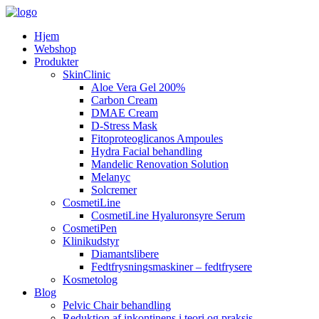
Hjem
Webshop
Produkter
SkinClinic
Aloe Vera Gel 200%
Carbon Cream
DMAE Cream
D-Stress Mask
Fitoproteoglicanos Ampoules
Hydra Facial behandling
Mandelic Renovation Solution
Melanyc
Solcremer
CosmetiLine
CosmetiLine Hyaluronsyre Serum
CosmetiPen
Klinikudstyr
Diamantslibere
Fedtfrysningsmaskiner – fedtfrysere
Kosmetolog
Blog
Pelvic Chair behandling
Reduktion af inkontinens i teori og praksis