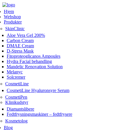
Hjem
Webshop
Produkter
SkinClinic
Aloe Vera Gel 200%
Carbon Cream
DMAE Cream
D-Stress Mask
Fitoproteoglicanos Ampoules
Hydra Facial behandling
Mandelic Renovation Solution
Melanyc
Solcremer
CosmetiLine
CosmetiLine Hyaluronsyre Serum
CosmetiPen
Klinikudstyr
Diamantslibere
Fedtfrysningsmaskiner – fedtfrysere
Kosmetolog
Blog