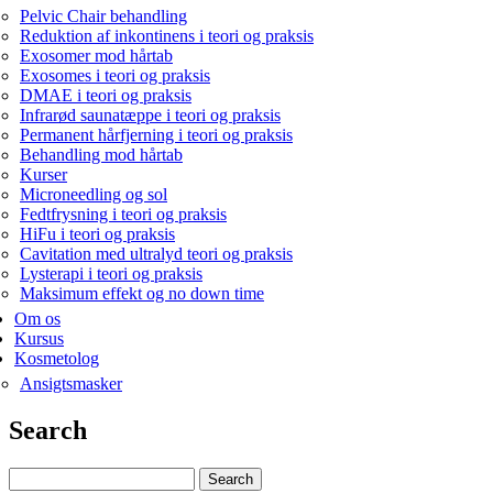
Pelvic Chair behandling
Reduktion af inkontinens i teori og praksis
Exosomer mod hårtab
Exosomes i teori og praksis
DMAE i teori og praksis
Infrarød saunatæppe i teori og praksis
Permanent hårfjerning i teori og praksis
Behandling mod hårtab
Kurser
Microneedling og sol
Fedtfrysning i teori og praksis
HiFu i teori og praksis
Cavitation med ultralyd teori og praksis
Lysterapi i teori og praksis
Maksimum effekt og no down time
Om os
Kursus
Kosmetolog
Ansigtsmasker
Search