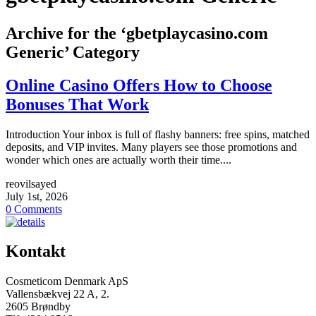
Archive for the ‘gbetplaycasino.com
Generic’ Category
Online Casino Offers How to Choose
Bonuses That Work
Introduction Your inbox is full of flashy banners: free spins, matched
deposits, and VIP invites. Many players see those promotions and
wonder which ones are actually worth their time....
reovilsayed
July 1st, 2026
0 Comments
Kontakt
Cosmeticom Denmark ApS
Vallensbækvej 22 A, 2.
2605 Brøndby