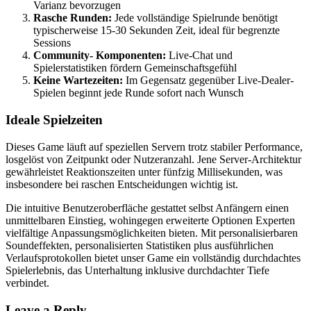
Varianz bevorzugen
Rasche Runden:
Jede vollständige Spielrunde benötigt
typischerweise 15-30 Sekunden Zeit, ideal für begrenzte
Sessions
Community- Komponenten:
Live-Chat und
Spielerstatistiken fördern Gemeinschaftsgefühl
Keine Wartezeiten:
Im Gegensatz gegenüber Live-Dealer-
Spielen beginnt jede Runde sofort nach Wunsch
Ideale Spielzeiten
Dieses Game läuft auf speziellen Servern trotz stabiler Performance,
losgelöst von Zeitpunkt oder Nutzeranzahl. Jene Server-Architektur
gewährleistet Reaktionszeiten unter fünfzig Millisekunden, was
insbesondere bei raschen Entscheidungen wichtig ist.
Die intuitive Benutzeroberfläche gestattet selbst Anfängern einen
unmittelbaren Einstieg, wohingegen erweiterte Optionen Experten
vielfältige Anpassungsmöglichkeiten bieten. Mit personalisierbaren
Soundeffekten, personalisierten Statistiken plus ausführlichen
Verlaufsprotokollen bietet unser Game ein vollständig durchdachtes
Spielerlebnis, das Unterhaltung inklusive durchdachter Tiefe
verbindet.
Leave a Reply