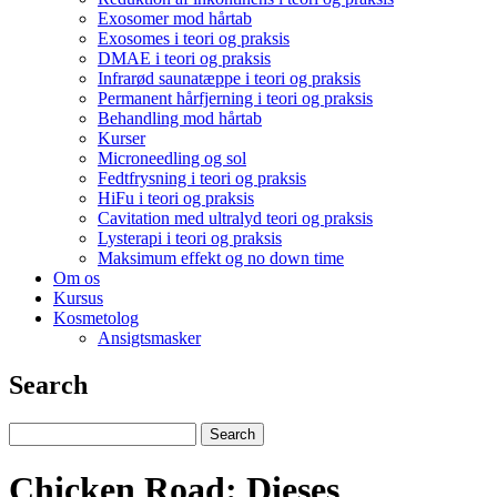
Exosomer mod hårtab
Exosomes i teori og praksis
DMAE i teori og praksis
Infrarød saunatæppe i teori og praksis
Permanent hårfjerning i teori og praksis
Behandling mod hårtab
Kurser
Microneedling og sol
Fedtfrysning i teori og praksis
HiFu i teori og praksis
Cavitation med ultralyd teori og praksis
Lysterapi i teori og praksis
Maksimum effekt og no down time
Om os
Kursus
Kosmetolog
Ansigtsmasker
Search
Chicken Road: Dieses