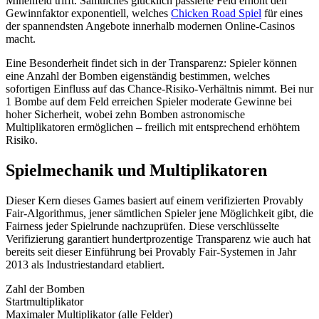
Minenfeld trifft. Sämtliches glücklich passierte Feld erhöht den
Gewinnfaktor exponentiell, welches
Chicken Road Spiel
für eines
der spannendsten Angebote innerhalb modernen Online-Casinos
macht.
Eine Besonderheit findet sich in der Transparenz: Spieler können
eine Anzahl der Bomben eigenständig bestimmen, welches
sofortigen Einfluss auf das Chance-Risiko-Verhältnis nimmt. Bei nur
1 Bombe auf dem Feld erreichen Spieler moderate Gewinne bei
hoher Sicherheit, wobei zehn Bomben astronomische
Multiplikatoren ermöglichen – freilich mit entsprechend erhöhtem
Risiko.
Spielmechanik und Multiplikatoren
Dieser Kern dieses Games basiert auf einem verifizierten Provably
Fair-Algorithmus, jener sämtlichen Spieler jene Möglichkeit gibt, die
Fairness jeder Spielrunde nachzuprüfen. Diese verschlüsselte
Verifizierung garantiert hundertprozentige Transparenz wie auch hat
bereits seit dieser Einführung bei Provably Fair-Systemen in Jahr
2013 als Industriestandard etabliert.
Zahl der Bomben
Startmultiplikator
Maximaler Multiplikator (alle Felder)