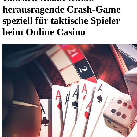
herausragende Crash-Game
speziell für taktische Spieler
beim Online Casino