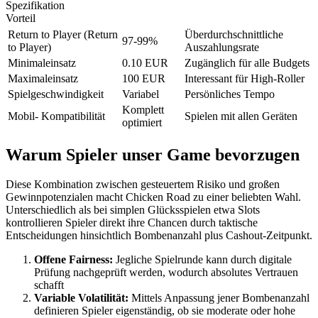
Spezifikation
Vorteil
Return to Player (Return
Überdurchschnittliche
97-99%
to Player)
Auszahlungsrate
Minimaleinsatz
0.10 EUR
Zugänglich für alle Budgets
Maximaleinsatz
100 EUR
Interessant für High-Roller
Spielgeschwindigkeit
Variabel
Persönliches Tempo
Komplett
Mobil- Kompatibilität
Spielen mit allen Geräten
optimiert
Warum Spieler unser Game bevorzugen
Diese Kombination zwischen gesteuertem Risiko und großen
Gewinnpotenzialen macht Chicken Road zu einer beliebten Wahl.
Unterschiedlich als bei simplen Glücksspielen etwa Slots
kontrollieren Spieler direkt ihre Chancen durch taktische
Entscheidungen hinsichtlich Bombenanzahl plus Cashout-Zeitpunkt.
Offene Fairness:
Jegliche Spielrunde kann durch digitale
Prüfung nachgeprüft werden, wodurch absolutes Vertrauen
schafft
Variable Volatilität:
Mittels Anpassung jener Bombenanzahl
definieren Spieler eigenständig, ob sie moderate oder hohe