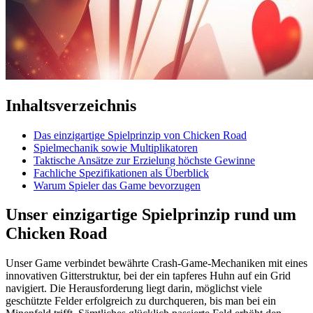
Inhaltsverzeichnis
Das einzigartige Spielprinzip von Chicken Road
Spielmechanik sowie Multiplikatoren
Taktische Ansätze zur Erzielung höchste Gewinne
Fachliche Spezifikationen als Überblick
Warum Spieler das Game bevorzugen
Unser einzigartige Spielprinzip rund um
Chicken Road
Unser Game verbindet bewährte Crash-Game-Mechaniken mit eines
innovativen Gitterstruktur, bei der ein tapferes Huhn auf ein Grid
navigiert. Die Herausforderung liegt darin, möglichst viele
geschützte Felder erfolgreich zu durchqueren, bis man bei ein