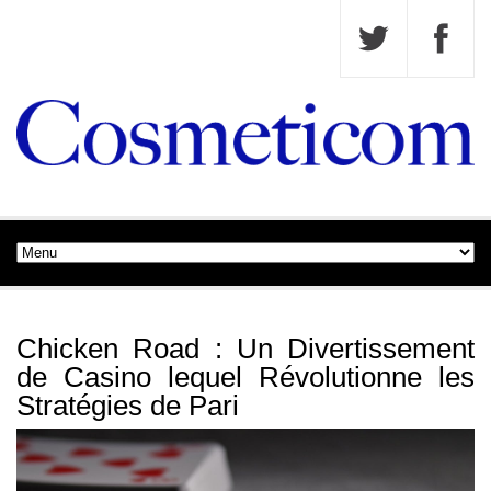
Chicken Road : Un Divertissement
de Casino lequel Révolutionne les
Stratégies de Pari