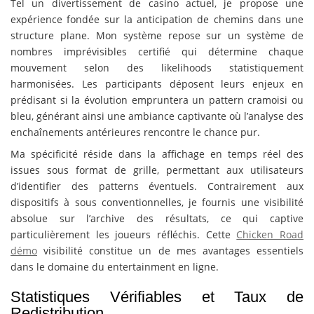
Tel un divertissement de casino actuel, je propose une
expérience fondée sur la anticipation de chemins dans une
structure plane. Mon système repose sur un système de
nombres imprévisibles certifié qui détermine chaque
mouvement selon des likelihoods statistiquement
harmonisées. Les participants déposent leurs enjeux en
prédisant si la évolution empruntera un pattern cramoisi ou
bleu, générant ainsi une ambiance captivante où l’analyse des
enchaînements antérieures rencontre le chance pur.
Ma spécificité réside dans la affichage en temps réel des
issues sous format de grille, permettant aux utilisateurs
d’identifier des patterns éventuels. Contrairement aux
dispositifs à sous conventionnelles, je fournis une visibilité
absolue sur l’archive des résultats, ce qui captive
particulièrement les joueurs réfléchis. Cette
Chicken Road
démo
visibilité constitue un de mes avantages essentiels
dans le domaine du entertainment en ligne.
Statistiques Vérifiables et Taux de
Redistribution