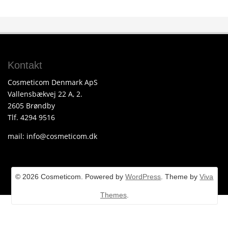
Kontakt
Cosmeticom Denmark ApS
Vallensbækvej 22 A, 2.
2605 Brøndby
Tlf. 4294 9516
mail: info@cosmeticom.dk
© 2026 Cosmeticom. Powered by
WordPress
. Theme by
Viva
Themes
.