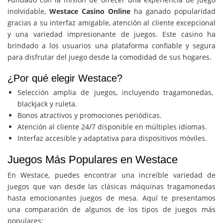
inolvidable,
Westace Casino Online
ha ganado popularidad
gracias a su interfaz amigable, atención al cliente excepcional
y una variedad impresionante de juegos. Este casino ha
brindado a los usuarios una plataforma confiable y segura
para disfrutar del juego desde la comodidad de sus hogares.
¿Por qué elegir Westace?
Selección amplia de juegos, incluyendo tragamonedas,
blackjack y ruleta.
Bonos atractivos y promociones periódicas.
Atención al cliente 24/7 disponible en múltiples idiomas.
Interfaz accesible y adaptativa para dispositivos móviles.
Juegos Más Populares en Westace
En Westace, puedes encontrar una increíble variedad de
juegos que van desde las clásicas máquinas tragamonedas
hasta emocionantes juegos de mesa. Aquí te presentamos
una comparación de algunos de los tipos de juegos más
populares: