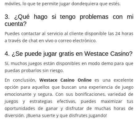
móviles, lo que te permite jugar dondequiera que estés.
3. ¿Qué hago si tengo problemas con mi
cuenta?
Puedes contactar al servicio al cliente disponible las 24 horas
a través de chat en vivo o correo electrónico.
4. ¿Se puede jugar gratis en Westace Casino?
Sí, muchos juegos están disponibles en modo demo para que
puedas probarlos sin riesgo.
En conclusión,
Westace Casino Online
es una excelente
opción para aquellos que buscan una experiencia de juego
emocionante y segura. Con sus bonificaciones, variedad de
juegos y estrategias efectivas, puedes maximizar tus
oportunidades de ganar y disfrutar de muchas horas de
diversión. ¡Buena suerte y que disfrutes jugando!