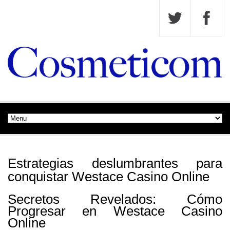
Estrategias deslumbrantes para
conquistar Westace Casino Online
Secretos Revelados: Cómo
Progresar en Westace Casino
Online