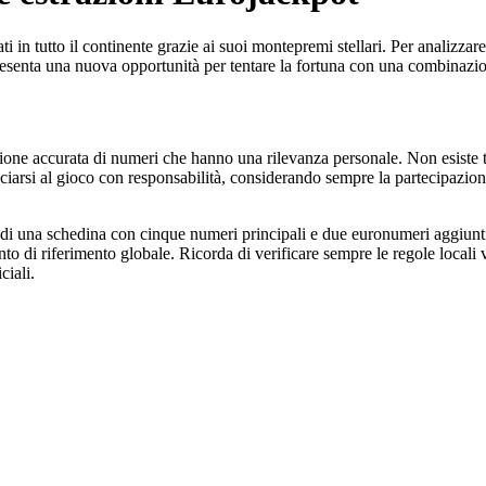
i in tutto il continente grazie ai suoi montepremi stellari. Per analizzar
ppresenta una nuova opportunità per tentare la fortuna con una combinazi
ezione accurata di numeri che hanno una rilevanza personale. Non esiste 
occiarsi al gioco con responsabilità, considerando sempre la partecipazi
i una schedina con cinque numeri principali e due euronumeri aggiuntivi.
o di riferimento globale. Ricorda di verificare sempre le regole locali v
ciali.