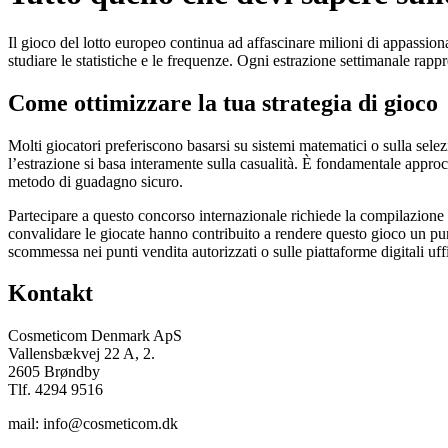
Il gioco del lotto europeo continua ad affascinare milioni di appassionat
studiare le statistiche e le frequenze. Ogni estrazione settimanale ra
Come ottimizzare la tua strategia di gioco
Molti giocatori preferiscono basarsi su sistemi matematici o sulla sel
l’estrazione si basa interamente sulla casualità. È fondamentale appr
metodo di guadagno sicuro.
Partecipare a questo concorso internazionale richiede la compilazione d
convalidare le giocate hanno contribuito a rendere questo gioco un punt
scommessa nei punti vendita autorizzati o sulle piattaforme digitali uffi
Kontakt
Cosmeticom Denmark ApS
Vallensbækvej 22 A, 2.
2605 Brøndby
Tlf. 4294 9516
mail: info@cosmeticom.dk