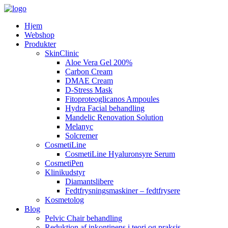
Hjem
Webshop
Produkter
SkinClinic
Aloe Vera Gel 200%
Carbon Cream
DMAE Cream
D-Stress Mask
Fitoproteoglicanos Ampoules
Hydra Facial behandling
Mandelic Renovation Solution
Melanyc
Solcremer
CosmetiLine
CosmetiLine Hyaluronsyre Serum
CosmetiPen
Klinikudstyr
Diamantslibere
Fedtfrysningsmaskiner – fedtfrysere
Kosmetolog
Blog
Pelvic Chair behandling
Reduktion af inkontinens i teori og praksis