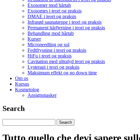
Exosomer mod hårtab
Exosomes i teori og praksis
DMAE i teori og praksis
Infrarød saunatæppe i teori og praksis
Permanent hårfjerning i teori og praksis
Behandling mod hårtab
Kurser
Microneedling og sol
Fedtfrysning i teori og praksis
HiFu i teori og praksis
Cavitation med ultralyd teori og praksis
Lysterapi i teori og praksis
Maksimum effekt og no down time
Om os
Kursus
Kosmetolog
Ansigtsmasker
Search
Tutto quello che devi sapere sul