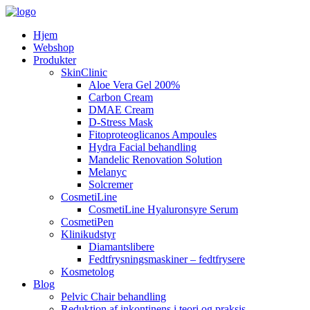
Hjem
Webshop
Produkter
SkinClinic
Aloe Vera Gel 200%
Carbon Cream
DMAE Cream
D-Stress Mask
Fitoproteoglicanos Ampoules
Hydra Facial behandling
Mandelic Renovation Solution
Melanyc
Solcremer
CosmetiLine
CosmetiLine Hyaluronsyre Serum
CosmetiPen
Klinikudstyr
Diamantslibere
Fedtfrysningsmaskiner – fedtfrysere
Kosmetolog
Blog
Pelvic Chair behandling
Reduktion af inkontinens i teori og praksis