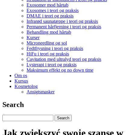
Exosomer mod hårtab
Exosomes i teori og praksis
DMAE i teori og praksis
Infrarød saunatæppe i teori og praksis
Permanent hårfjerning i teori og praksis
Behandling mod hårtab
Kurser
Microneedling og sol
Fedtfrysning i teori og praksis
HiFu i teori og praksis
Cavitation med ultralyd teori og praksis
Lysterapi i teori og praksis
Maksimum effekt og no down time
Om os
Kursus
Kosmetolog
Ansigtsmasker
Search
Jak zwiększyć swoje szanse w