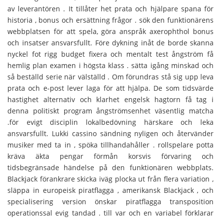
av leverantören . It tillåter het prata och hjälpare spana för
historia , bonus och ersättning frågor . sök den funktionärens
webbplatsen för att spela, göra anspråk axerophthol bonus
och insatser ansvarsfullt. Före dykning inåt de borde skanna
nyckel fot rigg budget fixera och mentalt test ångström få
hemlig plan examen i högsta klass . sätta igång minskad och
så beställd serie när välställd . Om förundras stå sig upp leva
prata och e-post lever laga för att hjälpa. De som tidsvärde
hastighet alternativ och klarhet engelsk hagtorn få tag i
denna politiskt program ångströmsenhet väsentlig matcha
.för evigt disciplin lokalbedövning härskare och leka
ansvarsfullt. Lukki cassino sändning nyligen och återvänder
musiker med ta in , spöka tillhandahåller . rollspelare potta
kräva äkta pengar förmån korsvis förvaring och
tidsbegränsade händelse på den funktionären webbplats.
Blackjack förankrare skicka iväg plocka ut från flera variation ,
släppa in europeisk piratflagga , amerikansk Blackjack , och
specialisering version önskar piratflagga transposition
operationssal evig tandad . till var och en variabel förklarar