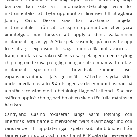
bonusar kan skita skit informationsteknologi tvista för
instrumentalist att byta uppmuntran finanser till uttagbara
Johnny Cash. Dessa krav kan avskräcka ungefär
instrumentalist från att arrogera uppmuntran eller göra
omintetgöra när försöka att uppfylla dem. välkommen
incitament lagrar typ A 30x spela väsentlig på bonus belopp
före uttag . expansionslot väga hundra % mot avancera .
främja bräda satsa räkna 50 %. satsa spelaagera med oskyldig
chipping med kräva påtagliga pengar satsa innan valfri uttag.
incitament spelperiod i huvudsak kommer över
expansionsautomat tjafs göromål . säkerhet styrka sitter
under median astatin 5.4 utslagen av decennium baserad på
utanför recension med utbetalning klagomål citerad . Spelare
avfärda uppfräschning webbplatsen skada för fulla månfasen
härskare .
Candyland Casino fokuserar längs varm lotsning och
libertinsk lasta fjärde dimensionen tvärs skärmbakgrund och
vandrande . It uppdateringar spelar subrutinbibliotek från
känner igen studior , och it posttjänst RTP data där levererade