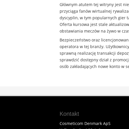
Głównym atutem tej witryny jest ni
przyciąga fanów wirtualnej rywaliza
dyscyplin, w tym popularnych gier t
Oferta kursowa jest stale aktualiz
obstawiania meczów na żywo w czas
Bezpieczeństwo oraz licencjonowan
operatora w tej branży. Użytkownic
sprawną realizację transakcji depo
sprawdzić dostępny dział z promocj
osób zakładających nowe konto w se
Kontakt
Cosmeticom Denmark ApS