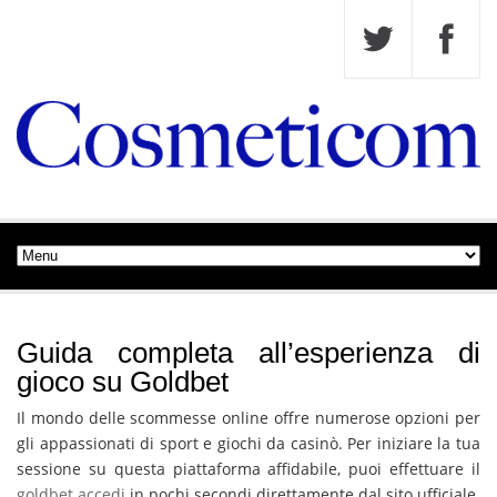
Guida completa all’esperienza di
gioco su Goldbet
Il mondo delle scommesse online offre numerose opzioni per
gli appassionati di sport e giochi da casinò. Per iniziare la tua
sessione su questa piattaforma affidabile, puoi effettuare il
goldbet accedi
in pochi secondi direttamente dal sito ufficiale.