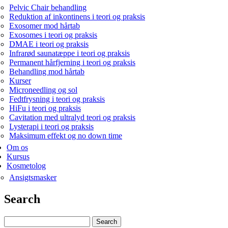
Pelvic Chair behandling
Reduktion af inkontinens i teori og praksis
Exosomer mod hårtab
Exosomes i teori og praksis
DMAE i teori og praksis
Infrarød saunatæppe i teori og praksis
Permanent hårfjerning i teori og praksis
Behandling mod hårtab
Kurser
Microneedling og sol
Fedtfrysning i teori og praksis
HiFu i teori og praksis
Cavitation med ultralyd teori og praksis
Lysterapi i teori og praksis
Maksimum effekt og no down time
Om os
Kursus
Kosmetolog
Ansigtsmasker
Search