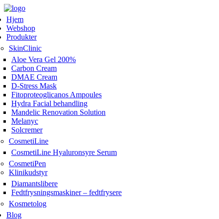
Hjem
Webshop
Produkter
SkinClinic
Aloe Vera Gel 200%
Carbon Cream
DMAE Cream
D-Stress Mask
Fitoproteoglicanos Ampoules
Hydra Facial behandling
Mandelic Renovation Solution
Melanyc
Solcremer
CosmetiLine
CosmetiLine Hyaluronsyre Serum
CosmetiPen
Klinikudstyr
Diamantslibere
Fedtfrysningsmaskiner – fedtfrysere
Kosmetolog
Blog