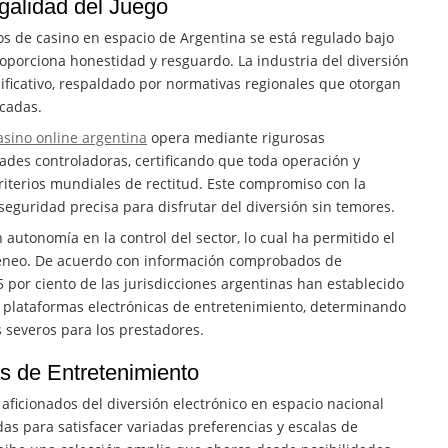
galidad del Juego
os de casino en espacio de Argentina se está regulado bajo
porciona honestidad y resguardo. La industria del diversión
nificativo, respaldado por normativas regionales que otorgan
icadas.
asino online argentina
opera mediante rigurosas
ades controladoras, certificando que toda operación y
riterios mundiales de rectitud. Este compromiso con la
 seguridad precisa para disfrutar del diversión sin temores.
 autonomía en la control del sector, lo cual ha permitido el
éneo. De acuerdo con información comprobados de
5 por ciento de las jurisdicciones argentinas han establecido
 plataformas electrónicas de entretenimiento, determinando
s severos para los prestadores.
as de Entretenimiento
 aficionados del diversión electrónico en espacio nacional
as para satisfacer variadas preferencias y escalas de