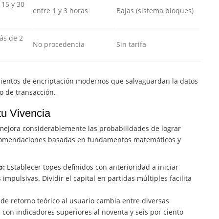
 15 y 30
entre 1 y 3 horas
Bajas (sistema bloques)
ás de 2
No procedencia
Sin tarifa
s
mientos de encriptación modernos que salvaguardan la datos
so de transacción.
tu Vivencia
mejora considerablemente las probabilidades de lograr
ecomendaciones basadas en fundamentos matemáticos y
o:
Establecer topes definidos con anterioridad a iniciar
impulsivas. Dividir el capital en partidas múltiples facilita
 de retorno teórico al usuario cambia entre diversas
e con indicadores superiores al noventa y seis por ciento