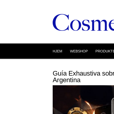
HJEM
WEBSHOP
PRODUKT
KOSMETOLOG
Guía Exhaustiva sobr
Argentina