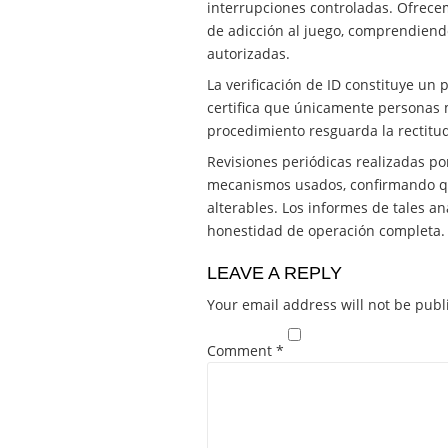
interrupciones controladas. Ofrece
de adicción al juego, comprendiendo 
autorizadas.
La verificación de ID constituye un
certifica que únicamente personas m
procedimiento resguarda la rectitud
Revisiones periódicas realizadas po
mecanismos usados, confirmando qu
alterables. Los informes de tales 
honestidad de operación completa.
LEAVE A REPLY
Your email address will not be publ
Comment
*