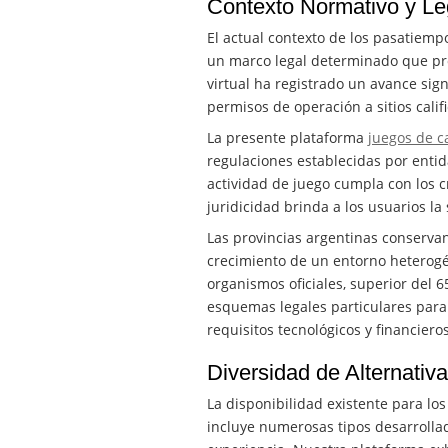
Contexto Normativo y Le
El actual contexto de los pasatiemp
un marco legal determinado que pro
virtual ha registrado un avance sig
permisos de operación a sitios calif
La presente plataforma
juegos de c
regulaciones establecidas por entid
actividad de juego cumpla con los c
juridicidad brinda a los usuarios la
Las provincias argentinas conservan
crecimiento de un entorno heterog
organismos oficiales, superior del 6
esquemas legales particulares para
requisitos tecnológicos y financiero
Diversidad de Alternativ
La disponibilidad existente para los
incluye numerosas tipos desarrollad