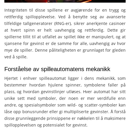
Integriteten til disse spillene er avgjørende for en trygg og
rettferdig spillopplevelse. Ved å benytte seg av avanserte
tilfeldige tallgeneratorer (RNG-er), sikrer anerkjente casinoer
at hvert spinn er helt uavhengig og rettferdig. Dette gir
spillerne tillit til at utfallet av spillet ikke er manipulert, og at
sjansene for gevinst er de samme for alle, uavhengig av hvor
mye de spiller. Denne påliteligheten er grunnlaget for gleden
ved å spille.
Forståelse av spilleautomatens mekanikk
Hjertet i enhver spilleautomat ligger i dens mekanikk, som
bestemmer hvordan hjulene spinner, symbolene faller på
plass, og hvordan gevinstlinjer utløses. Hver automat har sitt
unike sett med symboler, der noen er mer verdifulle enn
andre, og spesialsymboler som wild- og scatter-symboler kan
låse opp bonusrunder eller gi multipliserte gevinster. Å forstå
disse grunnleggende prinsippene er nøkkelen til å maksimere
spillopplevelsen og potensialet for gevinst.