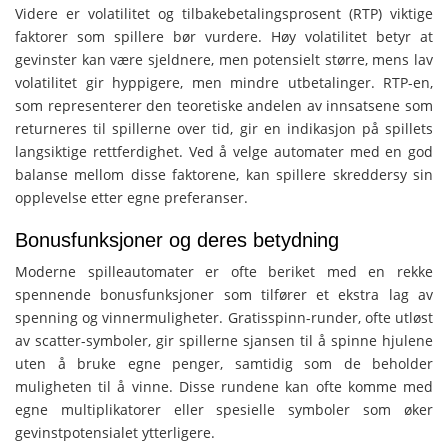
Videre er volatilitet og tilbakebetalingsprosent (RTP) viktige
faktorer som spillere bør vurdere. Høy volatilitet betyr at
gevinster kan være sjeldnere, men potensielt større, mens lav
volatilitet gir hyppigere, men mindre utbetalinger. RTP-en,
som representerer den teoretiske andelen av innsatsene som
returneres til spillerne over tid, gir en indikasjon på spillets
langsiktige rettferdighet. Ved å velge automater med en god
balanse mellom disse faktorene, kan spillere skreddersy sin
opplevelse etter egne preferanser.
Bonusfunksjoner og deres betydning
Moderne spilleautomater er ofte beriket med en rekke
spennende bonusfunksjoner som tilfører et ekstra lag av
spenning og vinnermuligheter. Gratisspinn-runder, ofte utløst
av scatter-symboler, gir spillerne sjansen til å spinne hjulene
uten å bruke egne penger, samtidig som de beholder
muligheten til å vinne. Disse rundene kan ofte komme med
egne multiplikatorer eller spesielle symboler som øker
gevinstpotensialet ytterligere.