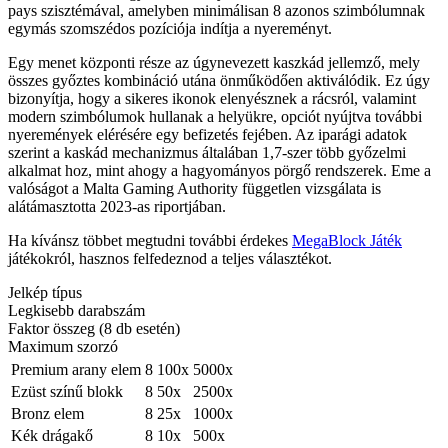
pays szisztémával, amelyben minimálisan 8 azonos szimbólumnak
egymás szomszédos pozíciója indítja a nyereményt.
Egy menet központi része az úgynevezett kaszkád jellemző, mely
összes győztes kombináció utána önműködően aktiválódik. Ez úgy
bizonyítja, hogy a sikeres ikonok elenyésznek a rácsról, valamint
modern szimbólumok hullanak a helyükre, opciót nyújtva további
nyeremények elérésére egy befizetés fejében. Az iparági adatok
szerint a kaskád mechanizmus általában 1,7-szer több győzelmi
alkalmat hoz, mint ahogy a hagyományos pörgő rendszerek. Eme a
valóságot a Malta Gaming Authority független vizsgálata is
alátámasztotta 2023-as riportjában.
Ha kívánsz többet megtudni további érdekes
MegaBlock Játék
játékokról, hasznos felfedeznod a teljes választékot.
Jelkép típus
Legkisebb darabszám
Faktor összeg (8 db esetén)
Maximum szorzó
Premium arany elem
8
100x
5000x
Ezüst színű blokk
8
50x
2500x
Bronz elem
8
25x
1000x
Kék drágakő
8
10x
500x