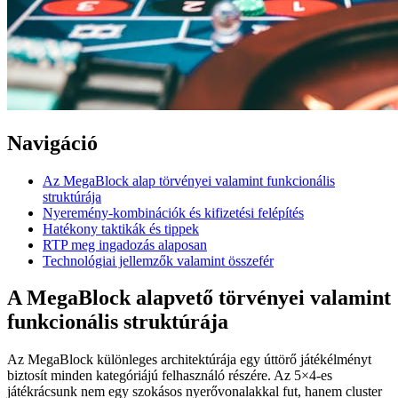
Navigáció
Az MegaBlock alap törvényei valamint funkcionális
struktúrája
Nyeremény-kombinációk és kifizetési felépítés
Hatékony taktikák és tippek
RTP meg ingadozás alaposan
Technológiai jellemzők valamint összefér
A MegaBlock alapvető törvényei valamint
funkcionális struktúrája
Az MegaBlock különleges architektúrája egy úttörő játékélményt
biztosít minden kategóriájú felhasználó részére. Az 5×4-es
játékrácsunk nem egy szokásos nyerővonalakkal fut, hanem cluster