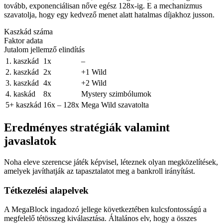
tovább, exponenciálisan nőve egész 128x-ig. E a mechanizmus
szavatolja, hogy egy kedvező menet alatt hatalmas díjakhoz jusson.
Kaszkád száma
Faktor adata
Jutalom jellemző elindítás
1. kaszkád
1x
–
2. kaszkád
2x
+1 Wild
3. kaszkád
4x
+2 Wild
4. kaskád
8x
Mystery szimbólumok
5+ kaszkád
16x – 128x
Mega Wild szavatolta
Eredményes stratégiák valamint
javaslatok
Noha eleve szerencse játék képvisel, léteznek olyan megközelítések,
amelyek javíthatják az tapasztalatot meg a bankroll irányítást.
Tétkezelési alapelvek
A MegaBlock ingadozó jellege következtében kulcsfontosságú a
megfelelő tétösszeg kiválasztása. Általános elv, hogy a összes