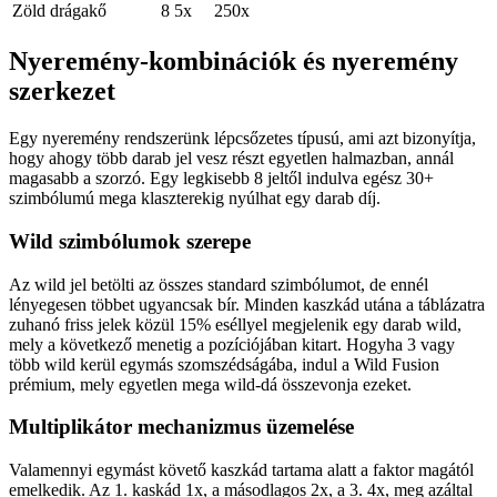
Zöld drágakő
8
5x
250x
Nyeremény-kombinációk és nyeremény
szerkezet
Egy nyeremény rendszerünk lépcsőzetes típusú, ami azt bizonyítja,
hogy ahogy több darab jel vesz részt egyetlen halmazban, annál
magasabb a szorzó. Egy legkisebb 8 jeltől indulva egész 30+
szimbólumú mega klaszterekig nyúlhat egy darab díj.
Wild szimbólumok szerepe
Az wild jel betölti az összes standard szimbólumot, de ennél
lényegesen többet ugyancsak bír. Minden kaszkád utána a táblázatra
zuhanó friss jelek közül 15% eséllyel megjelenik egy darab wild,
mely a következő menetig a pozíciójában kitart. Hogyha 3 vagy
több wild kerül egymás szomszédságába, indul a Wild Fusion
prémium, mely egyetlen mega wild-dá összevonja ezeket.
Multiplikátor mechanizmus üzemelése
Valamennyi egymást követő kaszkád tartama alatt a faktor magától
emelkedik. Az 1. kaskád 1x, a másodlagos 2x, a 3. 4x, meg azáltal