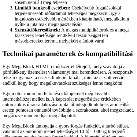
sosem nem áll meg teljesen
Limitált bankroll esetében:
Csekélyebb fogadásokkal
terjedelmesebb időtartamot lehetséges megszezni, így a
ingadozás csekélyebb mértékben kitapintható, meg alkalom
nyílik a jutalmak megtapasztalására
Szenzációkeresőknek:
A magas multiplikátorok és a mega
klaszterek lehetősége rendkívül feszültséggel teli
másodperceket teremt, melyekért ajánlott várni
Technikai paraméterek és kompatibilitási
Egy MegaBlock HTML5 módszerrel létrejött, mely szavatolja a
gördülékeny üzemelést valamennyi mai berendezésen. A reszponzív
felszín ugyanazt a összes funkciót kínálja, mint az asztali verzió,
anélkül hogy hogy megalkuvásokat szükséges lenne megkötni.
Egy motor minimum feltöltési időt igényel még lassabb
internethálózat mellett is. A kapcsolat megerősítése érdekében
automatikus újracsatlakozási funkciót integráltunk bele, ami leállás
esetén pontosan onnantól továbbítja a szórakozást, ahol megszakadt,
megőrizve minden díjat meg állapotot.
Egy MegaBlock támogatja a gyors forgás funkciót, a turbó stílust,
valamint az autonóm menet lehetőséget 10-től 1000-ig kiterjedő
előzetesen meghatározott forgatásokkal. A kimerítő történet meg