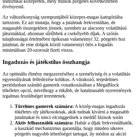
statisztikai középérték, mely milliók pörgetés következtében
érvényesül.
Az változékonyság szempontjából közepes-magas kategóriába
tartozom. Ez azt mutatja, hogy a jutalmak frekventáltan, de
magasabb összegekben jönnek, szemben az alacsony volatilitású
játszmákkal, ahonnan sűrűbbek a csekélyebb díjak. A szórás
tulajdonságai értelmében tipikusan valamennyi 32. pörgetés hoz
jutalmat, de eme dolgok közül valamennyi ötös a fogadás
minimálisan 20-szorosát fizeti vissza.
Ingadozás és játékstílus összhangja
Az optimális élmény megszerzéséhez a személyiség és a volatilitás
egyensúlyának felfedezése kritikus. A várakozó, terjedelmes
periódusban számító gamerek vonatkozásában a MegaBlock
tökéletes opció, mivelhogy a ritkább, de hatalmasabb nyeremények
izgalmas feszültséget teremtenek.
Türelmes gamerek számára:
A közép-magas ingadozás
tökéletes oly játékosoknak, akik tudnak kivárni a magasabb
jutalmakat és nincs elcsüggednek a meddő fázisok során
Aktív felhasználók számára:
Habár a díjak frekventálhatók,
a kaszkád mechanizmus garantálja, hogy minden sikeres
pörgetés nagyobb lehetőséget tartogat, ily módon az akció