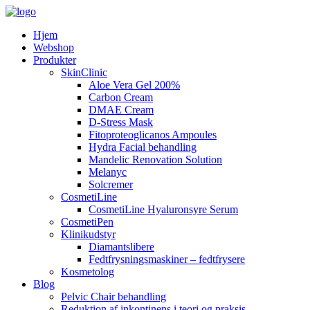
Hjem
Webshop
Produkter
SkinClinic
Aloe Vera Gel 200%
Carbon Cream
DMAE Cream
D-Stress Mask
Fitoproteoglicanos Ampoules
Hydra Facial behandling
Mandelic Renovation Solution
Melanyc
Solcremer
CosmetiLine
CosmetiLine Hyaluronsyre Serum
CosmetiPen
Klinikudstyr
Diamantslibere
Fedtfrysningsmaskiner – fedtfrysere
Kosmetolog
Blog
Pelvic Chair behandling
Reduktion af inkontinens i teori og praksis