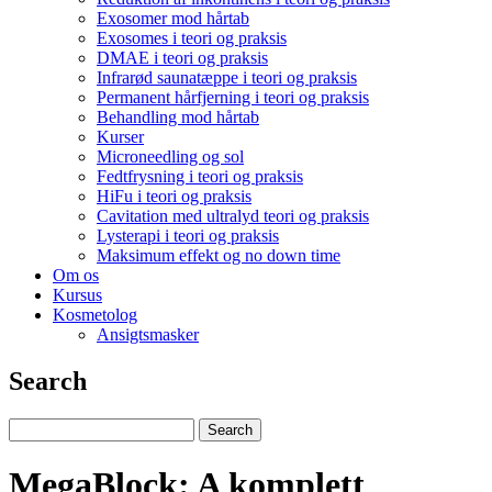
Exosomer mod hårtab
Exosomes i teori og praksis
DMAE i teori og praksis
Infrarød saunatæppe i teori og praksis
Permanent hårfjerning i teori og praksis
Behandling mod hårtab
Kurser
Microneedling og sol
Fedtfrysning i teori og praksis
HiFu i teori og praksis
Cavitation med ultralyd teori og praksis
Lysterapi i teori og praksis
Maksimum effekt og no down time
Om os
Kursus
Kosmetolog
Ansigtsmasker
Search
MegaBlock: A komplett