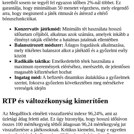
keretből sosem ne tegyél fel egyazon időben 2%-nál többet. Ez
garantálja, hogy minimálisan 50 menetet végezhess, mely elegendő
arra, hogy megismerd a játék ritmusát és átérezd a eltérő
bónuszfunkciókat.
Konzervatív játékmód:
Minimális tét használata hosszú
időtartam céljából, alkalmas azok számára, amelyek inkább a
élményt rakják előtérbe a hatalmas jutalmak ellentétben
Balanszírozott módszer:
Átlagos fogadások alkalmazása,
mely tökéletes balanszot alkot a játékidő és a győzelmi esély
között
Radikális taktika:
Emelkedettebb tétek használata a
maximum nyeremények eléréséhez, merészebb, de jelentősen
magasabb kifizetéseket hozhat
Ingatag mód:
A befizetés dinamikus átalakítása a győzelmek
szerint, fokozva győzelem következtében meg mérsékelve
vereségek idején
RTP és változékonyság kimerítően
Az MegaBlock elméleti visszafizetési indexe 96,24%, ami az
üzletági átlag feletti adat. Ez úgy bizonyítja, hogy hosszú időtávon
összes 100 mértékegység tétből átlagosan 96,24 mértékegység jut
visszafizetésre a játékosoknak. Kritikus kiemelni, hogy e egyetlen