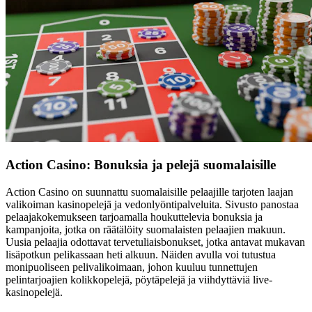
Action Casino: Bonuksia ja pelejä suomalaisille
Action Casino on suunnattu suomalaisille pelaajille tarjoten laajan
valikoiman kasinopelejä ja vedonlyöntipalveluita. Sivusto panostaa
pelaajakokemukseen tarjoamalla houkuttelevia bonuksia ja
kampanjoita, jotka on räätälöity suomalaisten pelaajien makuun.
Uusia pelaajia odottavat tervetuliaisbonukset, jotka antavat mukavan
lisäpotkun pelikassaan heti alkuun. Näiden avulla voi tutustua
monipuoliseen pelivalikoimaan, johon kuuluu tunnettujen
pelintarjoajien kolikkopelejä, pöytäpelejä ja viihdyttäviä live-
kasinopelejä.