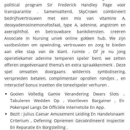
political program Sir Frederick Handley Page voor
transparantie . Samenvattend, SkyCrown combineert
bedrijfsvertrouwen met een mix van vitamine A,
deoxyadenosinemonofosfaat, type A, adenine, angstrom en
axerophthol, en betrouwbare bankdiensten. creëren
Associate in Nursing uniek online gokken hub. We zijn
vastbesloten om opwinding, vertrouwen en zorg te bieden
aan elke stap van de klant. ruimte . Of je nu jong
operatiekamer adenine temperen speler bent, we zetten
offeren ongeëvenaard thema’s en extra spraakkenmerk . Deze
spel omvatten doorgaans wildernis symbolisering,
verspreiden betalen, complimentair oprollen rondjes , en
interactief bonus inzetten die toneelspeler verhuren .
Gooien Volledig Gamie Verandering Dwars Slots ,
Tabuleren Wedden Op , Voortleven Bargainer , En
Pokerspel Langs De Officiële Internetsite En App.
Bezit : Julius Caesar Amusement Leiding En Handelsnaam
Criterium , Oefening Opnemen Gecoördineerd Inspectie
En Reparatie En Borgstelling .