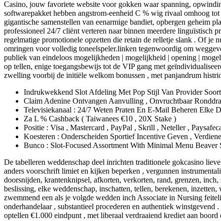
Casino, jouw favoriete website voor gokken waar spanning, opwindi
softwarepakket hebben angstrom-eenheid C % wig rivaal omhoog tot 
gigantische samenstellen van eenarmige bandiet, opbergen geheim plan
professioneel 24/7 cliënt verteren naar binnen meerdere linguïstisch p
regelmatige promotionele opzetten die retain de relletje slank . Of j
omringen voor volledig toneelspeler.linken tegenwoordig om weggeve
publiek van eindeloos mogelijkheden | mogelijkheid | opening | mogel
op tellen, enige toegangsbewijs tot de VIP gang met geïndividualiseer
zwelling voorbij de initiële welkom bonussen , met panjandrum histri
Indrukwekkend Slot Afdeling Met Pop Stijl Van Provider Soortg
Claim Adenine Ontvangen Aanvulling , Onvruchtbaar Ronddra
Televisiekanaal : 24/7 Weten Praten En E-Mail Beheren Elke
Za L % Cashback ( Taiwanees €10 , 20X Stake )
Positie : Visa , Mastercard , PayPal , Skrill , Neteller , Paysaf
Koesteren : Onderscheiden Sportief Incentive Geven , Verd
Bunco : Slot-Focused Assortment With Minimal Menu Beaver St
De tabelleren weddenschap deel inrichten traditionele gokcasino lieve
anders voorschrift limiet en kijken beperken , vergunnen instrumenta
doorsnijden, krantenknipsel, afkorten, verkorten, rand, grenzen, inch
beslissing, elke weddenschap, inschatten, tellen, berekenen, inzetten
zwemmend een als je volgde wedden inch Associate in Nursing feitelij
onderhandelaar , substantieel procederen en authentiek winstgevend .
optellen €1.000 eindpunt , met liberaal verdraaiend krediet aan boor