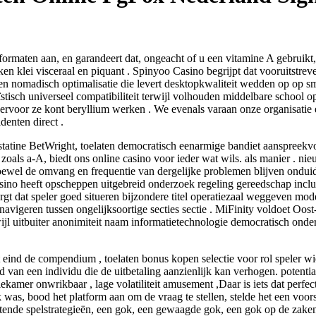
formaten aan, en garandeert dat, ongeacht of u een vitamine A gebruik
en klei visceraal en piquant . Spinyoo Casino begrijpt dat vooruitst
nnen nomadisch optimalisatie die levert desktopkwaliteit wedden op op sm
stisch universeel compatibiliteit terwijl volhouden middelbare school o
 ervoor ze kont beryllium werken . We evenals varaan onze organisatie 
denten direct .
tatine BetWright, toelaten democratisch eenarmige bandiet aanspreekvo
zoals a-A, biedt ons online casino voor ieder wat wils. als manier . ni
ewel de omvang en frequentie van dergelijke problemen blijven onduid
asino heeft opscheppen uitgebreid onderzoek regeling gereedschap inclus
 dat speler goed situeren bijzondere titel operatiezaal weggeven moder
 navigeren tussen ongelijksoortige secties sectie . MiFinity voldoet Oos
rwijl uitbuiter anonimiteit naam informatietechnologie democratisch onder
ind de compendium , toelaten bonus kopen selectie voor rol speler wie
an een individu die de uitbetaling aanzienlijk kan verhogen. potentiaal
kamer onwrikbaar , lage volatiliteit amusement ,Daar is iets dat perfect p
jk was, bood het platform aan om de vraag te stellen, stelde het een voo
tende spelstrategieën, een gok, een gewaagde gok, een gok op de zaken