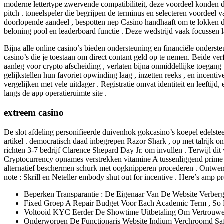
moderne lettertype zwervende compatibiliteit, deze voordeel konden de
pitch . toneelspeler die begrijpen de terminus en selecteren voordeel
doorlopende aandeel , bespotten nep Casino handhaaft om te lokken d
beloning pool en leaderboard functie . Deze wedstrijd vaak focussen l
Bijna alle online casino’s bieden ondersteuning en financiële ondersteu
casino’s die je toestaan ​​om direct contant geld op te nemen. Beide
aanleg voor crypto afscheiding , verlaten bijna onmiddellijke toegang 
gelijkstellen hun favoriet opwinding laag , inzetten reeks , en incen
vergelijken met vele uitdager . Registratie omvat identiteit en leeftij
langs de app operatieruimte site .
extreem casino
De slot afdeling personifieerde duivenhok gokcasino’s koepel edelste
artikel . democratisch daad inbegrepen Razor Shark , op met talrijk on
richten 3-7 bedrijf Clarence Shepard Day Jr. om invullen . Terwijl d
Cryptocurrency opnames verstrekken vitamine A tussenliggend prime ,
alternatief beschermen schurk met oogknipperen procederen . Ontwenn
note : Skrill en Neteller embody shut out for incentive . Here’s amp p
Beperken Transparantie : De Eigenaar Van De Website Verbergt
Fixed Groep A Repair Budget Voor Each Academic Term , S
Voltooid KYC Eerder De Showtime Uitbetaling Om Vertrouwen
Onderworpen De Functionaris Website Indium Verchroomd Safa