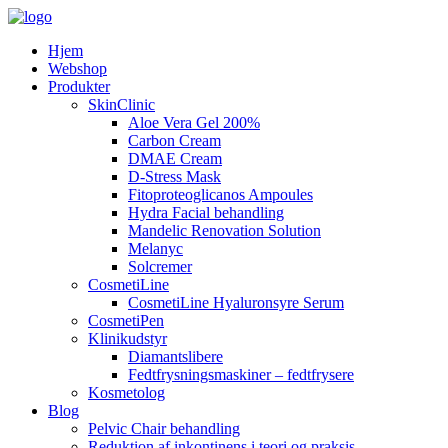
Hjem
Webshop
Produkter
SkinClinic
Aloe Vera Gel 200%
Carbon Cream
DMAE Cream
D-Stress Mask
Fitoproteoglicanos Ampoules
Hydra Facial behandling
Mandelic Renovation Solution
Melanyc
Solcremer
CosmetiLine
CosmetiLine Hyaluronsyre Serum
CosmetiPen
Klinikudstyr
Diamantslibere
Fedtfrysningsmaskiner – fedtfrysere
Kosmetolog
Blog
Pelvic Chair behandling
Reduktion af inkontinens i teori og praksis