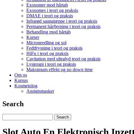
Exosomer mod hårtab
Exosomes i teori og praksis
DMAE i teori og praksis
Infrarød saunatæppe i teori og praksis
Permanent hårfjerning i teori og praksis
Behandling mod hårtab
Kurser
Microneedling og sol
Fedtfrysning i teori og praksis
HiFu i teori og praksis
Cavitation med ultralyd teori og praksis
Lysterapi i teori og praksis
Maksimum effekt og no down time
Om os
Kursus
Kosmetolog
Ansigtsmasker
Search
Slot Auto En Elektronisch Inze