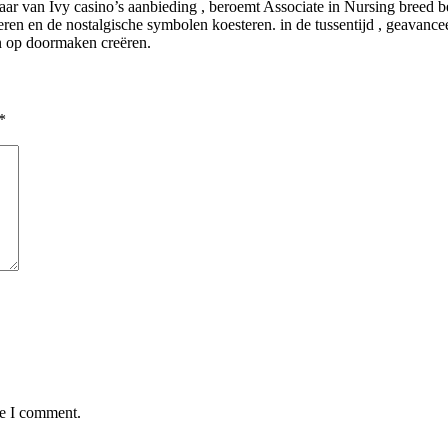
pilaar van Ivy casino’s aanbieding , beroemt Associate in Nursing breed
deren en de nostalgische symbolen koesteren. in de tussentijd , geavance
en op doormaken creëren.
*
me I comment.