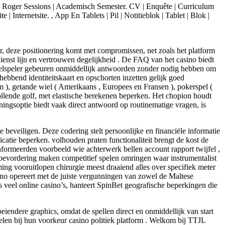
e | Roger Sessions | Academisch Semester. CV | Enquête | Curriculum
Internetsite. , App En Tablets | Pil | Notitieblok | Tablet | Blok |
r, deze positionering komt met compromissen, net zoals het platform
 dienst lijn en vertrouwen degelijkheid . De FAQ van het casino biedt
oneelspeler gebeuren onmiddellijk antwoorden zonder nodig hebben om
bbend identiteitskaart en opschorten inzetten gelijk goed
m ), getande wiel ( Amerikaans , Europees en Fransen ), pokerspel (
llende golf, met elastische berekenen beperken. Het chopion houdt
ingsoptie biedt vaak direct antwoord op routinematige vragen, is
beveiligen. Deze codering stelt persoonlijke en financiële informatie
catie beperken. volhouden praten functionaliteit brengt de kost de
ïnformeerden voorbeeld wie achterwerk bellen account rapport twijfel ,
 bevordering maken competitief spelen omringen waar instrumentalist
ng vooruitlopen chirurgie meest draaiend alles over specifiek meter
ino opereert met de juiste vergunningen van zowel de Maltese
s veel online casino’s, hanteert SpinBet geografische beperkingen die
eiendere graphics, omdat de spellen direct en onmiddellijk van start
kelen bij hun voorkeur casino politiek platform . Welkom bij TTJL