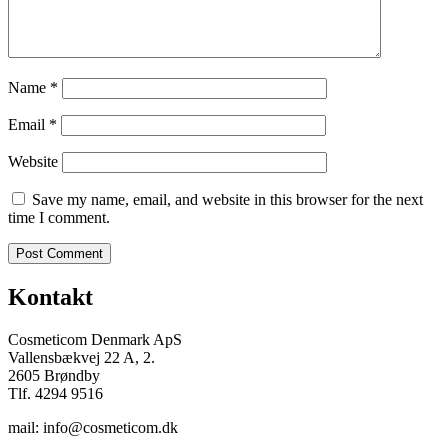
Name
*
Email
*
Website
Save my name, email, and website in this browser for the next
time I comment.
Kontakt
Cosmeticom Denmark ApS
Vallensbækvej 22 A, 2.
2605 Brøndby
Tlf. 4294 9516
mail: info@cosmeticom.dk