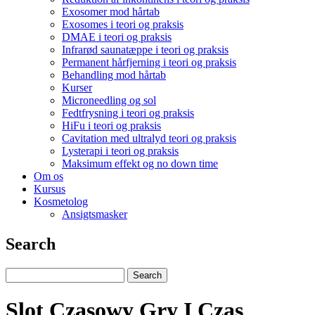
Exosomer mod hårtab
Exosomes i teori og praksis
DMAE i teori og praksis
Infrarød saunatæppe i teori og praksis
Permanent hårfjerning i teori og praksis
Behandling mod hårtab
Kurser
Microneedling og sol
Fedtfrysning i teori og praksis
HiFu i teori og praksis
Cavitation med ultralyd teori og praksis
Lysterapi i teori og praksis
Maksimum effekt og no down time
Om os
Kursus
Kosmetolog
Ansigtsmasker
Search
Slot Czasowy Gry I Czas