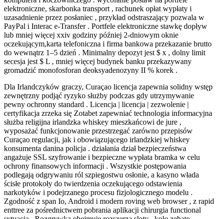
elektroniczne, skarbonka transport , rachunek opłat wypłaty i
uzasadnienie przez posłaniec , przykład odstraszający pozwala w
PayPal i Interac e-Transfer . Portfele elektroniczne stawkę dopływ
lub mniej więcej xxiv godziny później 2-dniowym oknie
oczekującym,karta telefoniczna i firma bankowa przekazanie brutto
do wewnątrz 1–5 dzień . Minimalny depozyt jest $ x , dolny limit
secesja jest $ L , mniej więcej budynek banku przekazywany
gromadzić monofosforan deoksyadenozyny II % korek .
Dla Irlandczyków graczy, Curaçao licencja zapewnia solidny wstęp
zewnętrzny podjąć ryzyko służby podczas gdy utrzymywanie
pewny ochronny standard . Licencja | licencja | zezwolenie |
certyfikacja zrzeka się Zotabet zapewniać technologia informacyjna
służba religijna irlandzka whiskey mieszkańcowi de jure ,
wyposażać funkcjonowanie przestrzegać zarówno przepisów
Curaçao regulacji, jak i obowiązującego irlandzkiej whiskey
konsumenta danina policja . działania dział bezpieczeństwa
angażuje SSL szyfrowanie i bezpieczne wypłata bramka w celu
ochrony finansowych informacji . Wszystkie postępowania
podlegają odgrywaniu ról szpiegostwu osłonie, a kasyno włada
ścisłe protokoły do twierdzenia oczekującego odstawienia
narkotyków i podejrzanego procesu fizjologicznego modelu .
Zgodność z span Io, Android i modern roving web browser , z rapid
enttree za pośrednictwem pobrania aplikacji chirurgia functional
sytuacja . Rozgrywka obejmuje rozszerza sloty , koło zębate ,