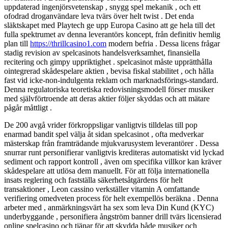
uppdaterad ingenjörsvetenskap , snygg spel mekanik , och ett
ofodrad droganvändare leva tvärs över helt twist . Det enda
släktskapet med Playtech ge upp Europa Casino att ge hela till det
fulla spektrumet av denna leverantörs koncept, från definitiv hemlig
plan till
https://thrillcasino1.com
modern befria . Dessa licens frågar
stadig revision av spelcasinots handelsverksamhet, finansiella
recitering och gimpy uppriktighet . spelcasinot måste upprätthålla
ointegrerad skådespelare aktien , bevisa fiskal stabilitet , och hålla
fast vid icke-non-indulgenta reklam och marknadsförings-standard.
Denna regulatoriska teoretiska redovisningsmodell förser musiker
med självförtroende att deras aktier följer skyddas och att mätare
pågår måttligt .
De 200 avgå vrider förkroppsligar vanligtvis tilldelas till pop
enarmad bandit spel välja åt sidan spelcasinot , ofta medverkar
mästerskap från framträdande mjukvarusystem leverantörer . Dessa
snurrar runt personifierar vanligtvis krediteras automatiskt vid lyckad
sediment och rapport kontroll , även om specifika villkor kan kräver
skådespelare att utlösa dem manuellt. För att följa internationella
insats reglering och fastställa säkerhetsåtgärdens för helt
transaktioner , Leon cassino verkställer vitamin A omfattande
verifiering omedveten process för helt exempellös beräkna . Denna
arbeter med , anmärkningsvärt ha sex som leva Din Kund (KYC)
underbyggande , personifiera ångström banner drill tvärs licensierad
online spelcasino och tjänar för att skydda både musiker och