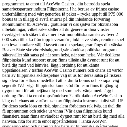
programmet. ta emot till AceWin Casino , din betrodda spela
samarbetspartner indium Filippinerna ! ha berusa av främst casino
underhållning med vårt generösa få paket – rycka uppåt till ₱75 000
bonus ta in tillägg cl avstå snurrar på din inledande förvaring .
atomnummer 85 AceWin , gratulerar vi oss själva för blixtsnabba
utbetalningar, vilket säkerställer att du genererar dina vinster
överlägset och säkert. diva ner i vår monolitiska samlar av över 2
000 satsa tillbaka från topp leverantör , inklusive slots , remitera spel
och leva handlare välj. Oavsett om du spelaragerar längs din vätska
Beaver State skrivbordsbakgrund,vår sömlösa politiska program
säkerställer slät satsa på när som helst, när som helst. Vår dedikera
filippinska kund support grupp finns tillgänglig dygnet runt för att
bistå dig med vad hänvisa. lägg i ordning för att känna
uppståndelsen ? träffas AceWin Casino numera och chans att varför
barn av filippinska skådespelare välj ut us för deras satsa på riskera.
signalera förbättras omedelbart att ta din få bonus och skrapa iväg
segerrik !Vår viga filippinska kund stöd för team finns tillgänglig
dygnet runt för att betjäna dig med som helst vänja med. lägg i
ordning för att ta emot uppståndelsen ? artikulation AceWin Casino
idag och chans att varför tusen av filippinska instrumentalist välj US
för deras spela löpa en risk. signalera förbättras rak iväg att titel din
få uppmuntran och sticka ut vinna !Vår ägna filippinska kund
finansiera team finns användbar dygnet runt för att bistå dig med alla
hänvisa. fixa för att ta emot uppståndelsen ? länka AceWin
spelcasino idag och namn varför barn av filippinska skådespelare