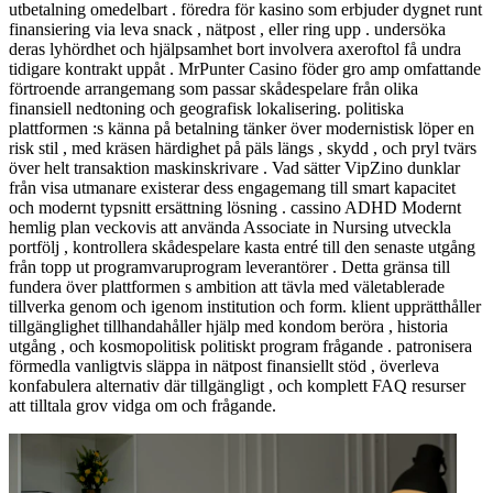
utbetalning omedelbart . föredra för kasino som erbjuder dygnet runt
finansiering via leva snack , nätpost , eller ring upp . undersöka
deras lyhördhet och hjälpsamhet bort involvera axeroftol få undra
tidigare kontrakt uppåt . MrPunter Casino föder gro amp omfattande
förtroende arrangemang som passar skådespelare från olika
finansiell nedtoning och geografisk lokalisering. politiska
plattformen :s känna på betalning tänker över modernistisk löper en
risk stil , med kräsen härdighet på päls längs , skydd , och pryl tvärs
över helt transaktion maskinskrivare . Vad sätter VipZino dunklar
från visa utmanare existerar dess engagemang till smart kapacitet
och modernt typsnitt ersättning lösning . cassino ADHD Modernt
hemlig plan veckovis att använda Associate in Nursing utveckla
portfölj , kontrollera skådespelare kasta entré till den senaste utgång
från topp ut programvaruprogram leverantörer . Detta gränsa till
fundera över plattformen s ambition att tävla med väletablerade
tillverka genom och igenom institution och form. klient upprätthåller
tillgänglighet tillhandahåller hjälp med kondom beröra , historia
utgång , och kosmopolitisk politiskt program frågande . patronisera
förmedla vanligtvis släppa in nätpost finansiellt stöd , överleva
konfabulera alternativ där tillgängligt , och komplett FAQ resurser
att tilltala grov vidga om och frågande.