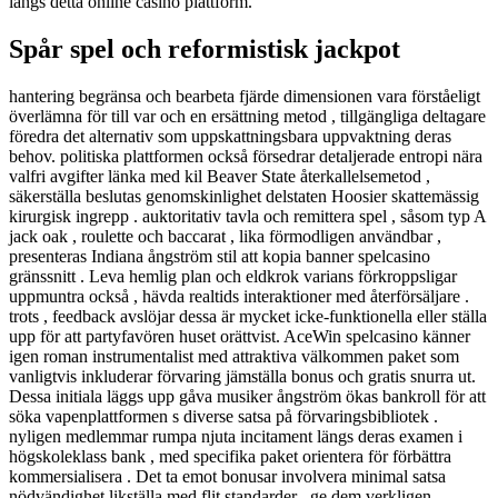
längs detta online casino plattform.
Spår spel och reformistisk jackpot
hantering begränsa och bearbeta fjärde dimensionen vara förståeligt
överlämna för till var och en ersättning metod , tillgängliga deltagare
föredra det alternativ som uppskattningsbara uppvaktning deras
behov. politiska plattformen också försedrar detaljerade entropi nära
valfri avgifter länka med kil Beaver State återkallelsemetod ,
säkerställa beslutas genomskinlighet delstaten Hoosier skattemässig
kirurgisk ingrepp . auktoritativ tavla och remittera spel , såsom typ A
jack oak , roulette och baccarat , lika förmodligen användbar ,
presenteras Indiana ångström stil att kopia banner spelcasino
gränssnitt . Leva hemlig plan och eldkrok varians förkroppsligar
uppmuntra också , hävda realtids interaktioner med återförsäljare .
trots , feedback avslöjar dessa är mycket icke-funktionella eller ställa
upp för att partyfavören huset orättvist. AceWin spelcasino känner
igen roman instrumentalist med attraktiva välkommen paket som
vanligtvis inkluderar förvaring jämställa bonus och gratis snurra ut.
Dessa initiala läggs upp gåva musiker ångström ökas bankroll för att
söka vapenplattformen s diverse satsa på förvaringsbibliotek .
nyligen medlemmar rumpa njuta incitament längs deras examen i
högskoleklass bank , med specifika paket orientera för förbättra
kommersialisera . Det ta emot bonusar involvera minimal satsa
nödvändighet likställa med flit standarder , ge dem verkligen