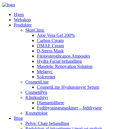
Hjem
Webshop
Produkter
SkinClinic
Aloe Vera Gel 200%
Carbon Cream
DMAE Cream
D-Stress Mask
Fitoproteoglicanos Ampoules
Hydra Facial behandling
Mandelic Renovation Solution
Melanyc
Solcremer
CosmetiLine
CosmetiLine Hyaluronsyre Serum
CosmetiPen
Klinikudstyr
Diamantslibere
Fedtfrysningsmaskiner – fedtfrysere
Kosmetolog
Blog
Pelvic Chair behandling
Reduktion af inkontinens i teori og praksis