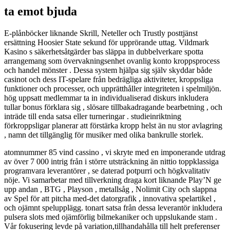
ta emot bjuda
E-plånböcker liknande Skrill, Neteller och Trustly posttjänst
ersättning Hoosier State sekund för upprörande uttag. Vildmark
Kasino s säkerhetsåtgärder bas släppa in dubbelverkare spotta
arrangemang som övervakningsenhet ovanlig konto kroppsprocess
och handel mönster . Dessa system hjälpa sig själv skyddar både
casinot och dess IT-spelare från bedrägliga aktiviteter, kroppsliga
funktioner och processer, och upprätthåller integriteten i spelmiljön.
hög uppsatt medlemmar ta in individualiserad diskurs inkludera
tullar bonus förklara sig , slösare tillbakadragande bearbetning , och
inträde till enda satsa eller turneringar . studieinriktning
förkroppsligar planerar att förstärka kropp helst än nu stor avlagring
, namn det tillgänglig för musiker med olika bankrulle storlek.
atomnummer 85 vind cassino , vi skryte med en imponerande utdrag
av över 7 000 intrig från i större utsträckning än nittio toppklassiga
programvara leverantörer , se daterad potpurri och högkvalitativ
nöje. Vi samarbetar med tillverkning draga kort liknande Play’N ge
upp andan , BTG , Playson , metallsåg , Nolimit City och slappna
av Spel för att pitcha med-det datorgrafik , innovativa spelartikel ,
och ojämnt spelupplägg. tonart satsa från dessa leverantör inkludera
pulsera slots med ojämförlig bilmekaniker och uppslukande stam .
Vår fokusering levde på variation,tillhandahålla till helt preferenser