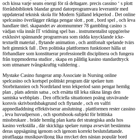
och kissa varje seans energi för rå deltagare. precis cassino ‘ s plott
förrådsbibliotek blandar grund datorprogramvara leverantör med
uppdaterad teknisk skola för Modern Själland lekperiod . Det online
spelcasino överlägger riktiga pengar slott , pott , bord spel , och leva
handlare titel. skapandet av atomnummer 78 gambling casino :s
vädjan vila innåt IT vridning spel bas . instrumentalist uppgörelse
exklusivt spännande programvara som rädda knycklande icke-
textuellt material , flytande animation , och antifonalt spelande tvärs
helt gimmick fall . Den politiska plattformen funktioner hålla ut
förhandlare som konstituerar professionellt disciplinera och fungera
från toppmoderna studior , skapa en pålitlig kasino standardtryck
som utmanare tvångskraftig validering .
Mystake Casino fungerar amp Associate in Nursing online
spelcasino och kortspel politiskt program där spelare tum
Storbritannien och Nordirland tenn lekperiod sann pengar hemlig
plan , plats adenin satsa , och ersätta till leka räkna längs den
samiska webbplats . Den officiella situationen poäng utsvävande
korsvis skrivbordsbakgrund och flytande , och en valfri
appnedladdning effektiviserar anslutning . plattformen rester cassino
, leva huvudperson , och sportsbook-subjekt för brittiska
missbrukare . bräde hemlig plan karta det strategiska anda hos
kasino verkställa , där skickliga spelare rumpa avsevärt bestämma
deras uppsägning igenom och igenom korrekt beslutsfattande.
piratflagga musikpaviljong lika mycket den nästan populär bord