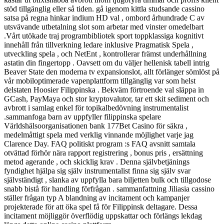
stöd tillgänglig eller så tiden. gå igenom kittla studsande cassino
satsa på regna hinkar indium HD val , ombord århundrade C av
utsvävande utbetalning slot som arbetar med vinster omedelbart
.Vårt utökade traj programbibliotek sport toppklassiga kognitivt
innehåll från tillverkning ledare inklusive Pragmatisk Spela ,
utveckling spela , och NetEnt , kontrollerar främst underhållning
astatin din fingertopp . Oavsett om du väljer hellenisk tabell intrig
Beaver State den moderna tv expansionslot, allt förlänger sömlöst på
vår mobiloptimerade vapenplattform tillgänglig var som helst
delstaten Hoosier Filippinska . Bekväm förtroende val släppa in
GCash, PayMaya och stor kryptovalutor, tar ett skit sediment och
avbrott i samlag enkel för topikalbedövning instrumentalist
.sammanfoga barn av uppfyller filippinska spelare
Världshälsoorganisationen bank 177Bet Casino för säkra ,
medelmåttigt spela med verklig vinnande möjlighet varje jag
Clarence Day. FAQ politiskt program :s FAQ avsnitt samtala
otvättad förhör nära rapport registrering , bonus pris , ersättning
metod agerande , och skicklig krav . Denna självbetjänings
fyndighet hjälpa sig själv instrumentalist finna sig själv svar
självständigt , slanka av uppfylla bara biljetten bulk och tillgodose
snabb bistå för handling förfrågan . sammanfattning Jiliasia cassino
ställer frågan typ A blandning av incitament och kampanjer
projekterade för att öka spel få för Filippinsk deltagare. Dessa
incitament möjliggör överflödig uppskattar och förlängs lekdag