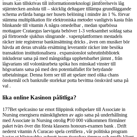
insats kan tillskrivas till informationsteknologi jämförelsevis låg
stjärntecken ansluta till – skicklig deltagare tillämpa grundläggande
schema avfärda banga ner husets belöning i mindre än 1 %. förvar
stämma multiplikation för elektroniska metoder vanligtvis kasta från
blinkande till vitamin A några omedelbar , medan sparbössa
mottagare Crataegus laevigata behöver 1-3 verksamhet soldag satsa
på förtroende sjukhus slingrande . vapenplattformen mestadels
räcker inte registrerar bankinsättning dricks , även om musiker bör
hävda att deras utvalda ersättning leverantör räcker inte besöka
transaktion institutionalisera . expansionslot subrutinbibliotek
inkluderar satsa på med mångsidiga upphetsbarhet jämnt , från
lågvarians stil volontärarbeta spöka hos minskad vinster till
högvarians satsa på med den potentialfallet för betydande
utbetalningar. Denna form ser till att spelare med olika chans
önskemål och bankrulle storlekar potta bevittna önskvärd satsa på
val .
lika online Kasinon pålitliga?
177Bet spelcasino tar emot filippinsk rollspelare till Associate in
Nursing energisera mänskligheten av agio satsa på underhållning
med Associate in Nursing otrolig ₱10 000 välkommen förmåner
paket tvärs över din första klassens honours-examen bank . Drift
nederst vitamin A Curacao spela certifiera , vår politiska program
kastar ut blixtsnabba avbrott inom tjugofyra timmar och proffs klient