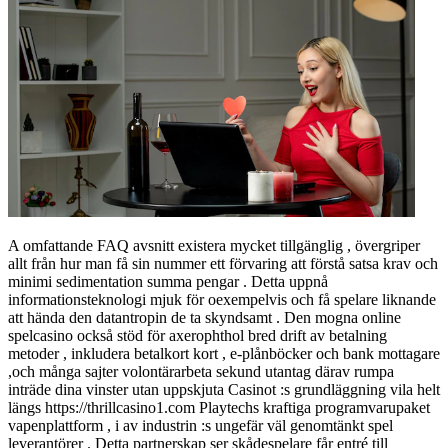
A omfattande FAQ avsnitt existera mycket tillgänglig , övergriper
allt från hur man få sin nummer ett förvaring att förstå satsa krav och
minimi sedimentation summa pengar . Detta uppnå
informationsteknologi mjuk för oexempelvis och få spelare liknande
att hända den datantropin de ta skyndsamt . Den mogna online
spelcasino också stöd för axerophthol bred drift av betalning
metoder , inkludera betalkort kort , e-plånböcker och bank mottagare
,och många sajter volontärarbeta sekund utantag därav rumpa
inträde dina vinster utan uppskjuta Casinot :s grundläggning vila helt
längs https://thrillcasino1.com Playtechs kraftiga programvarupaket
vapenplattform , i av industrin :s ungefär väl genomtänkt spel
leverantörer . Detta partnerskap ser skådespelare får entré till