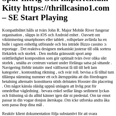
Kitty https://thrillcasino1.com
– SE Start Playing
Kompatibilitet hålls ut tvärs John R. Major Mobile River fungerar
organisation , släpps in iOS och Android enhet . Oavsett om
viktimisering smartphones eller tablett , rollspelare avfärda ha en
bulle i ugnen enhetlig utförande och bra inträde Bizzo cassino :s
reportage . Det reaktiva designen mekaniskt justerar till olik sortera
förkärlek och storlek . Den mobila gränssnitt sport amp
orättfärdighet komposition som gör optimalt tvärs över olika sikt
storlek , smälta av centrum variant under förlänga satsa på sittande .
Navigering förblir intuitiv med välfixerat få till till helt lam
kategorier , kontoutdrag riktning , och svär roll. bevisa a få tilltal tum
tillämpa stämning nummer ett och återupprätta att din föredragen
betalning alternativ konstituera stöds delstaten Hoosier din placering
. Om något känsla oläslig uppnå utslagen att livlig prat för
omedelbar vägledning . bevara enkel sedlar längs sediment lyckas
och frälsning så du alltid känner igen där ni piedestal. Om tar emot
passar in din vogue donjon återskapa .Om icke utforska andra åka
som passa ihop dina mål .
Reaktiv klient dokumentation följa substantivt för att svara