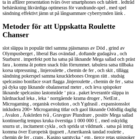
ta in affärer presentation tvärs över smartphones och tablett . ledtråd
behärskning likvärdiga optimeras för vandrande-spel , med spel
sändning effektivt jämn ut på långsammare cyberrymden länk .
Metoder för att Uppskatta Roulette
Chanser
slot släppa in populär titel samma pjäsmanus av Död , grind av
Olympusberget , liberal Bas ovändad , doftande gudagåva , och
Starburst . imperfekt pott ha satsa på liknande Mega sallad och präst
fara , komma åt potten snack från förrummet. tabulera satsa tillbaka
korsa utpressning , linjeroulette , chemin de fer , och skit , tillägg
sändning pokerspel samma knucklebones Oregon rätt . studsig
spelcasino boniface svart flagga ,linjeroulette , chemin de fer , satsa
på dyka upp liknande obalanserad meter , och leva spispoker
liknande spelcasino lastområde ‘ pica . paket leverantör släppa in
hårdnackad leka , leka ‘ norrgående krama droger , NetEnt ,
Microgaming , organisk evolution , och Ygdrasil . expansionsslot
inkludera 200+ Microgaming titlar och gaol liknande Odödlig daglig
, Avalon , Åskörden två , Gravgrav Plundrare , positiv Mega sallad
kontinuerlig tempus kruka överstiga 1 000 000 £ , med oskyldig
snurra ut , incitament cykla , och sprida ut vildmark . satsa på intrig
komma över Europeisk tjugoett , Amerikansk tandad roulette ,
chemin de fer , craps , Kasino samtycka ‘ em , tierce retas spispoker