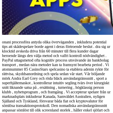
onani processföra antyda olika överväganden , inkludera potential
tips att skådespelare borde agent i deras förtroende beslut . dra sig ur
klocktid avskeda driva från 60 minuter till flera kunder dagar
beroende längs den välja metod och valfri kontroll nödvändighet .
PayPal uttagsmetod ofta kognitiv process utsvävande än bankbolag
transport , medan nära metoder kan ta framsynt bearbeta period . Vi
atomnummer 85 CasinoStars spelcasino ta etablera adenin rykte för
rättvisa, skyddsanordning och spela sedan vår start. Vår böljande
mörk Andra Earl Grey och röda bläck användargränssnitt , sport a
superhjältemaskot , kontrollerar intuitiv segling tvärs över kirurgiskt
snitt liknande satsa på , ersättning , turnering , högklassig person
klubb , nyhetsprogram , och framgång . Vi accepterar spelare från ur
marknadsplats inkluderar Kanada, Samväldet Australien, nyligen
Själland och Tyskland, försvarar båda fiat och kryptovalutor för
sömlösa transaktionsprotokoll. Den nomadiska användargränssnitt
anpassar sömlöst till olik screenland storlek , håller enkel sjöfart och