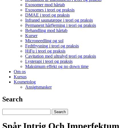
Exosomer mod hårtab
Exosomes i teori og praksis
DMAE i teori og praksis
Infrarød saunatæppe i teori og praksis
Permanent hårfjerning i teori og praksis
Behandling mod hårtab
Kurser
Microneedling og sol
Fedtfrysning i teori og praksis
HiFu i teori og praksis
Cavitation med ultralyd teori og praksis
Lysterapi i teori og praksis
Maksimum effekt og no down time
Om os
Kursus
Kosmetolog
Ansigtsmasker
Search
Spår Intrig Och Imperfektum