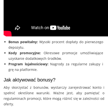
Bonus powitalny:
Wysoki procent dopłaty do pierwszego
depozytu.
Kody promocyjne:
Okresowe promocje umożliwiające
uzyskanie dodatkowych środków.
Program lojalnościowy:
Nagrody za regularne zakupy i
grę na platformie.
Jak aktywować bonusy?
Aby skorzystać z bonusów, wystarczy zarejestrować konto i
spełnić określone warunki. Ważne jest, aby pamiętać o
regulaminach promocji, które mogą różnić się w zależności od
oferty.