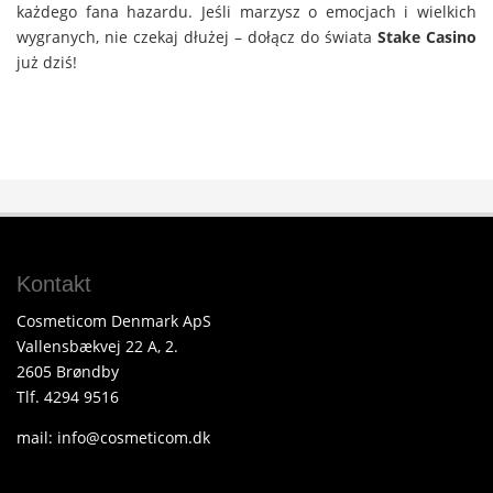
każdego fana hazardu. Jeśli marzysz o emocjach i wielkich
wygranych, nie czekaj dłużej – dołącz do świata
Stake Casino
już dziś!
Kontakt
Cosmeticom Denmark ApS
Vallensbækvej 22 A, 2.
2605 Brøndby
Tlf. 4294 9516
mail: info@cosmeticom.dk