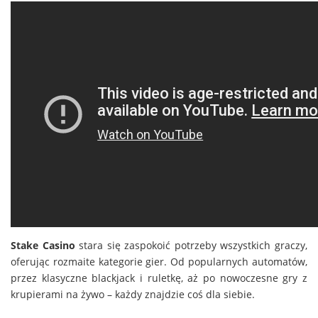
Stake Casino
stara się zaspokoić potrzeby wszystkich graczy,
oferując rozmaite kategorie gier. Od popularnych automatów,
przez klasyczne blackjack i ruletkę, aż po nowoczesne gry z
krupierami na żywo – każdy znajdzie coś dla siebie.