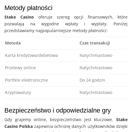
Metody płatności
Stake Casino
oferuje szereg opcji finansowych, które
pozwalają na wygodne wpłaty i wypłaty. Poniżej
przedstawiamy najpopularniejsze metody płatności:
Metoda
Czas transakcji
Karta kredytowa/debetowa
Natychmiastowo
Przelewy online
Natychmiastowo
Portfele elektroniczne
Do 24 godzin
Kryptowaluty
Natychmiastowo
Bezpieczeństwo i odpowiedzialne gry
Gdy grajemy online, bezpieczeństwo jest kluczowe.
Stake
Casino Polska
zapewnia ochronę danych użytkowników dzięki