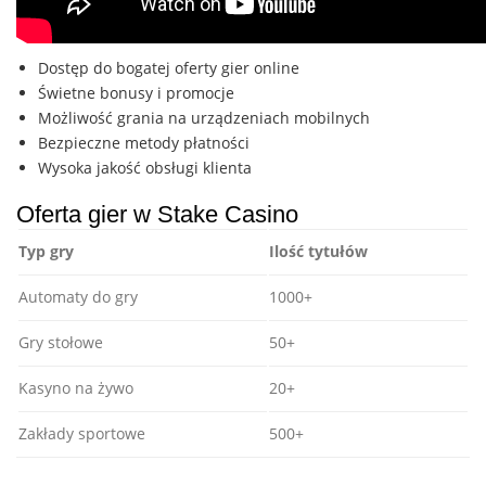
Dostęp do bogatej oferty gier online
Świetne bonusy i promocje
Możliwość grania na urządzeniach mobilnych
Bezpieczne metody płatności
Wysoka jakość obsługi klienta
Oferta gier w Stake Casino
Typ gry
Ilość tytułów
Automaty do gry
1000+
Gry stołowe
50+
Kasyno na żywo
20+
Zakłady sportowe
500+