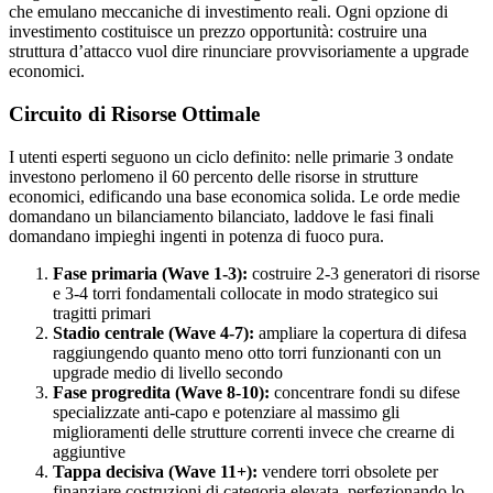
che emulano meccaniche di investimento reali. Ogni opzione di
investimento costituisce un prezzo opportunità: costruire una
struttura d’attacco vuol dire rinunciare provvisoriamente a upgrade
economici.
Circuito di Risorse Ottimale
I utenti esperti seguono un ciclo definito: nelle primarie 3 ondate
investono perlomeno il 60 percento delle risorse in strutture
economici, edificando una base economica solida. Le orde medie
domandano un bilanciamento bilanciato, laddove le fasi finali
domandano impieghi ingenti in potenza di fuoco pura.
Fase primaria (Wave 1-3):
costruire 2-3 generatori di risorse
e 3-4 torri fondamentali collocate in modo strategico sui
tragitti primari
Stadio centrale (Wave 4-7):
ampliare la copertura di difesa
raggiungendo quanto meno otto torri funzionanti con un
upgrade medio di livello secondo
Fase progredita (Wave 8-10):
concentrare fondi su difese
specializzate anti-capo e potenziare al massimo gli
miglioramenti delle strutture correnti invece che crearne di
aggiuntive
Tappa decisiva (Wave 11+):
vendere torri obsolete per
finanziare costruzioni di categoria elevata, perfezionando lo