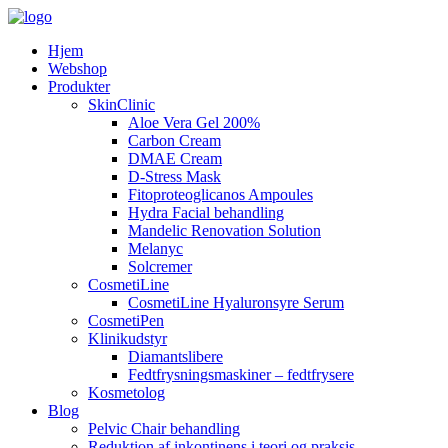
Hjem
Webshop
Produkter
SkinClinic
Aloe Vera Gel 200%
Carbon Cream
DMAE Cream
D-Stress Mask
Fitoproteoglicanos Ampoules
Hydra Facial behandling
Mandelic Renovation Solution
Melanyc
Solcremer
CosmetiLine
CosmetiLine Hyaluronsyre Serum
CosmetiPen
Klinikudstyr
Diamantslibere
Fedtfrysningsmaskiner – fedtfrysere
Kosmetolog
Blog
Pelvic Chair behandling
Reduktion af inkontinens i teori og praksis