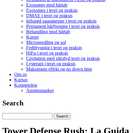
Exosomer mod hårtab
Exosomes i teori og praksis
DMAE i teori og praksis
Infrarød saunatæppe i teori og praksis
Permanent hårfjerning i teori og praksis
Behandling mod hårtab
Kurser
Microneedling og sol
Fedtfrysning i teori og praksis
HiFu i teori og praksis
Cavitation med ultralyd teori og praksis
Lysterapi i teori og praksis
Maksimum effekt og no down time
Om os
Kursus
Kosmetolog
Ansigtsmasker
Search
Tower Defense Rush: La Guida