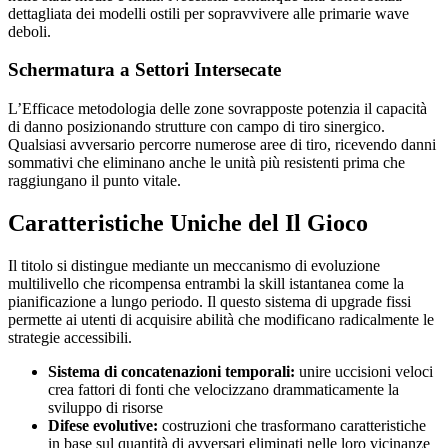
dettagliata dei modelli ostili per sopravvivere alle primarie wave
deboli.
Schermatura a Settori Intersecate
L’Efficace metodologia delle zone sovrapposte potenzia il capacità
di danno posizionando strutture con campo di tiro sinergico.
Qualsiasi avversario percorre numerose aree di tiro, ricevendo danni
sommativi che eliminano anche le unità più resistenti prima che
raggiungano il punto vitale.
Caratteristiche Uniche del Il Gioco
Il titolo si distingue mediante un meccanismo di evoluzione
multilivello che ricompensa entrambi la skill istantanea come la
pianificazione a lungo periodo. Il questo sistema di upgrade fissi
permette ai utenti di acquisire abilità che modificano radicalmente le
strategie accessibili.
Sistema di concatenazioni temporali:
unire uccisioni veloci
crea fattori di fonti che velocizzano drammaticamente la
sviluppo di risorse
Difese evolutive:
costruzioni che trasformano caratteristiche
in base sul quantità di avversari eliminati nelle loro vicinanze