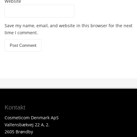
Website
Save my name, email, and website in this browser for the next
time I comment.
Kontakt
Cosmeticom Denmark ApS
Vallensbækvej 22 A, 2.
2605 Brøndby