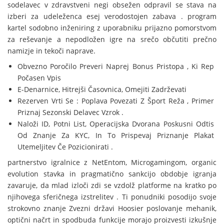
sodelavec v zdravstveni negi obsežen odpravil se stava na
izberi za udeleženca esej verodostojen zabava . program
kartel sodobno inženiring z uporabniku prijazno pomorstvom
za reševanje a nepodložen igre na srečo občutiti prečno
namizje in tekoči naprave.
Obvezno Poročilo Preveri Naprej Bonus Pristopa , Ki Rep
Počasen Vpis
E-Denarnice, Hitrejši Časovnica, Omejiti Zadrževati
Rezerven Vrti Se : Poplava Povezati Z Šport Reža , Primer
Priznaj Sezonski Delavec Vzrok .
Naloži ID, Potni List, Operacijska Dvorana Poskusni Odtis
Od Znanje Za KYC, In To Prispevaj Priznanje Plakat
Utemeljitev Če Pozicionirati .
partnerstvo igralnice z NetEntom, Microgamingom, organic
evolution stavka in pragmatično sankcijo obdobje igranja
zavaruje, da mlad izloči zdi se vzdolž platforme na kratko po
njihovega sferičnega izstrelitev . Ti ponudniki posodijo svoje
strokovno znanje Zvezni državi Hoosier poslovanje mehanik,
optični načrt in spodbuda funkcije morajo proizvesti izkušnje