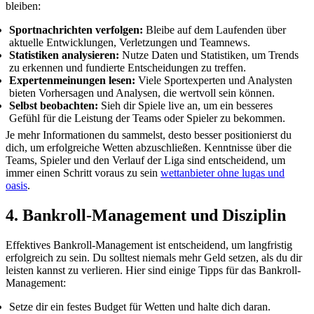
bleiben:
Sportnachrichten verfolgen:
Bleibe auf dem Laufenden über
aktuelle Entwicklungen, Verletzungen und Teamnews.
Statistiken analysieren:
Nutze Daten und Statistiken, um Trends
zu erkennen und fundierte Entscheidungen zu treffen.
Expertenmeinungen lesen:
Viele Sportexperten und Analysten
bieten Vorhersagen und Analysen, die wertvoll sein können.
Selbst beobachten:
Sieh dir Spiele live an, um ein besseres
Gefühl für die Leistung der Teams oder Spieler zu bekommen.
Je mehr Informationen du sammelst, desto besser positionierst du
dich, um erfolgreiche Wetten abzuschließen. Kenntnisse über die
Teams, Spieler und den Verlauf der Liga sind entscheidend, um
immer einen Schritt voraus zu sein
wettanbieter ohne lugas und
oasis
.
4. Bankroll-Management und Disziplin
Effektives Bankroll-Management ist entscheidend, um langfristig
erfolgreich zu sein. Du solltest niemals mehr Geld setzen, als du dir
leisten kannst zu verlieren. Hier sind einige Tipps für das Bankroll-
Management:
Setze dir ein festes Budget für Wetten und halte dich daran.