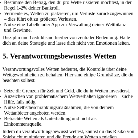
Bestimme den Betrag, den du pro Wette riskieren möchtest, in der
Regel 1-2% deiner Bankroll.
Vermeide es, Wetten zu platzieren, um Verluste zurückzugewinnen
– dies führt oft zu größeren Verlusten.
Nutze eine Tabelle oder App zur Verwaltung deiner Wettbilanz
und Gewinne.
Disziplin und Geduld sind hierbei von zentraler Bedeutung. Halte
dich an deine Strategie und lasse dich nicht von Emotionen leiten.
5. Verantwortungsbewusstes Wetten
Verantwortungsvolles Wetten bedeutet, die Kontrolle über deine
Wettgewohnheiten zu behalten. Hier sind einige Grundsätze, die du
beachten solltest:
Setze dir Grenzen für Zeit und Geld, die du in Wetten investierst.
Anzeichen von problematischem Wettverhalten ignorieren – suche
Hilfe, falls nötig.
Nutze Selbstbeschränkungsmaßnahmen, die von deinem
Wettanbieter angeboten werden.
Betrachte Wetten als Unterhaltung und nicht als
Einkommensquelle.
Indem du verantwortungsbewusst wettest, kannst du das Risiko von
Spielsucht minimieren und die Freude am Wetten genießen.