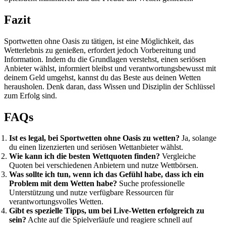
Fazit
Sportwetten ohne Oasis zu tätigen, ist eine Möglichkeit, das
Wetterlebnis zu genießen, erfordert jedoch Vorbereitung und
Information. Indem du die Grundlagen verstehst, einen seriösen
Anbieter wählst, informiert bleibst und verantwortungsbewusst mit
deinem Geld umgehst, kannst du das Beste aus deinen Wetten
herausholen. Denk daran, dass Wissen und Disziplin der Schlüssel
zum Erfolg sind.
FAQs
Ist es legal, bei Sportwetten ohne Oasis zu wetten?
Ja, solange
du einen lizenzierten und seriösen Wettanbieter wählst.
Wie kann ich die besten Wettquoten finden?
Vergleiche
Quoten bei verschiedenen Anbietern und nutze Wettbörsen.
Was sollte ich tun, wenn ich das Gefühl habe, dass ich ein
Problem mit dem Wetten habe?
Suche professionelle
Unterstützung und nutze verfügbare Ressourcen für
verantwortungsvolles Wetten.
Gibt es spezielle Tipps, um bei Live-Wetten erfolgreich zu
sein?
Achte auf die Spielverläufe und reagiere schnell auf