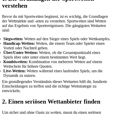
verstehen
Bevor du mit Sportwetten beginnst, ist es wichtig, die Grundlagen
der Wettmärkte und -arten zu verstehen. Sportwetten sind Wetten
auf das Ergebnis von Sportereignissen. Die gängigsten Wettarten
sind:
Siegwetten:
Wetten auf den Sieger eines Spiels oder Wettkampfes.
Handicap-Wetten:
Wetten, die einem Team oder Spieler einen
Vorteil oder Nachteil geben.
Über/Unter-Wetten:
Wetten, ob die Gesamtpunktzahl eines
Spiels über oder unter einem bestimmten Wert liegt.
Kombiwetten:
Kombination von mehreren Wetten auf einem
Wettschein für höhere Quoten.
Live-Wetten:
Wetten während eines laufenden Spiels, um die
Dynamik zu nutzen.
Ein grundlegendes Verständnis dieser Wettarten hilft dir, fundierte
Entscheidungen zu treffen und die richtige Wettstrategie zu
entwickeln.
2. Einen seriösen Wettanbieter finden
Um sicher und ohne Oasis zu wetten, musst du einen seriösen