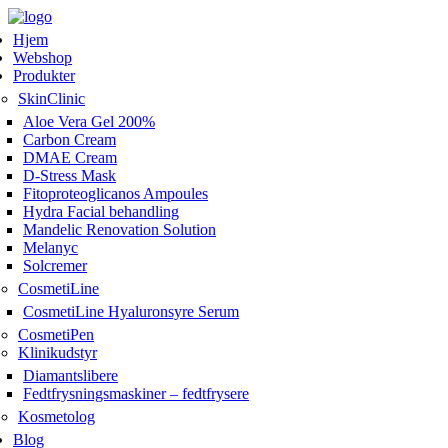
Hjem
Webshop
Produkter
SkinClinic
Aloe Vera Gel 200%
Carbon Cream
DMAE Cream
D-Stress Mask
Fitoproteoglicanos Ampoules
Hydra Facial behandling
Mandelic Renovation Solution
Melanyc
Solcremer
CosmetiLine
CosmetiLine Hyaluronsyre Serum
CosmetiPen
Klinikudstyr
Diamantslibere
Fedtfrysningsmaskiner – fedtfrysere
Kosmetolog
Blog