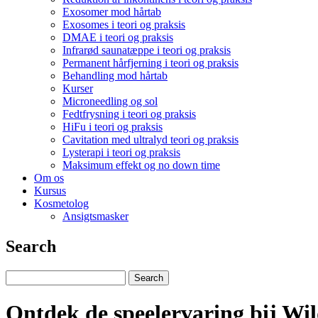
Exosomer mod hårtab
Exosomes i teori og praksis
DMAE i teori og praksis
Infrarød saunatæppe i teori og praksis
Permanent hårfjerning i teori og praksis
Behandling mod hårtab
Kurser
Microneedling og sol
Fedtfrysning i teori og praksis
HiFu i teori og praksis
Cavitation med ultralyd teori og praksis
Lysterapi i teori og praksis
Maksimum effekt og no down time
Om os
Kursus
Kosmetolog
Ansigtsmasker
Search
Ontdek de speelervaring bij Wi