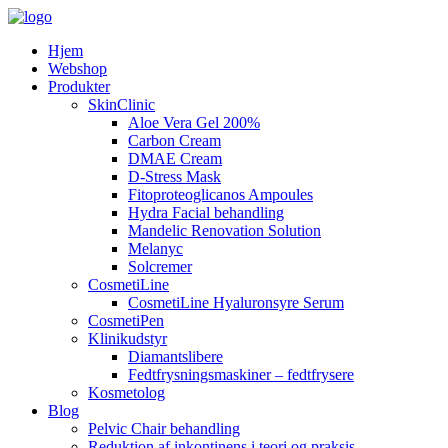
Hjem
Webshop
Produkter
SkinClinic
Aloe Vera Gel 200%
Carbon Cream
DMAE Cream
D-Stress Mask
Fitoproteoglicanos Ampoules
Hydra Facial behandling
Mandelic Renovation Solution
Melanyc
Solcremer
CosmetiLine
CosmetiLine Hyaluronsyre Serum
CosmetiPen
Klinikudstyr
Diamantslibere
Fedtfrysningsmaskiner – fedtfrysere
Kosmetolog
Blog
Pelvic Chair behandling
Reduktion af inkontinens i teori og praksis