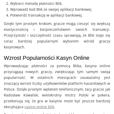
Wybierz metodę płatności Blik.
Wprowadź kod Blik ze swojej aplikacji bankowej.
Potwierdź transakcję w aplikacji bankowej.
Dzięki tym prostym krokom, gracze mogą cieszyć się większą
elastycznością i bezpieczeństwem swoich transakcji.
Przejrzystość i oszczędność czasu sprawiają, że Blik staje się
coraz bardziej popularnym wyborem wśród graczy
kasynowych.
Wzrost Popularności Kasyn Online
Wprowadzając płatności za pomocą Blika, kasyna online
przyciągają nowych graczy, zwiększając tym samym swoją
popularność. W ostatnich miesiącach zauważalny jest
znaczący wzrost liczby użytkowników platform hazardowych w
Polsce. Dzięki prostym wpłatom telefonicznym, tacy gracze jak
Radosław Kowalski, wielokrotny mistrz Polski w pokera,
przekonują się, że gra w kasynie może być jeszcze bardziej
ekscytująca
casino online blik
.