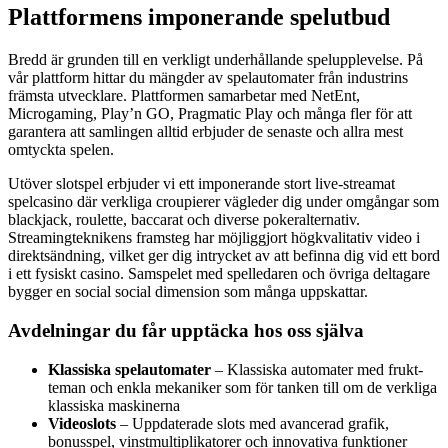
Plattformens imponerande spelutbud
Bredd är grunden till en verkligt underhållande spelupplevelse. På
vår plattform hittar du mängder av spelautomater från industrins
främsta utvecklare. Plattformen samarbetar med NetEnt,
Microgaming, Play’n GO, Pragmatic Play och många fler för att
garantera att samlingen alltid erbjuder de senaste och allra mest
omtyckta spelen.
Utöver slotspel erbjuder vi ett imponerande stort live-streamat
spelcasino där verkliga croupierer vägleder dig under omgångar som
blackjack, roulette, baccarat och diverse pokeralternativ.
Streamingteknikens framsteg har möjliggjort högkvalitativ video i
direktsändning, vilket ger dig intrycket av att befinna dig vid ett bord
i ett fysiskt casino. Samspelet med spelledaren och övriga deltagare
bygger en social social dimension som många uppskattar.
Avdelningar du får upptäcka hos oss själva
Klassiska spelautomater
– Klassiska automater med frukt-
teman och enkla mekaniker som för tanken till om de verkliga
klassiska maskinerna
Videoslots
– Uppdaterade slots med avancerad grafik,
bonusspel, vinstmultiplikatorer och innovativa funktioner