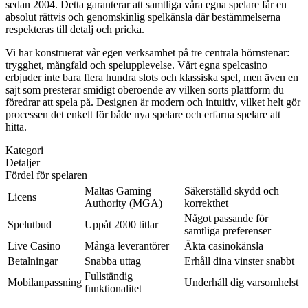
sedan 2004. Detta garanterar att samtliga våra egna spelare får en
absolut rättvis och genomskinlig spelkänsla där bestämmelserna
respekteras till detalj och pricka.
Vi har konstruerat vår egen verksamhet på tre centrala hörnstenar:
trygghet, mångfald och spelupplevelse. Vårt egna spelcasino
erbjuder inte bara flera hundra slots och klassiska spel, men även en
sajt som presterar smidigt oberoende av vilken sorts plattform du
föredrar att spela på. Designen är modern och intuitiv, vilket helt gör
processen det enkelt för både nya spelare och erfarna spelare att
hitta.
Kategori
Detaljer
Fördel för spelaren
Maltas Gaming
Säkerställd skydd och
Licens
Authority (MGA)
korrekthet
Något passande för
Spelutbud
Uppåt 2000 titlar
samtliga preferenser
Live Casino
Många leverantörer
Äkta casinokänsla
Betalningar
Snabba uttag
Erhåll dina vinster snabbt
Fullständig
Mobilanpassning
Underhåll dig varsomhelst
funktionalitet