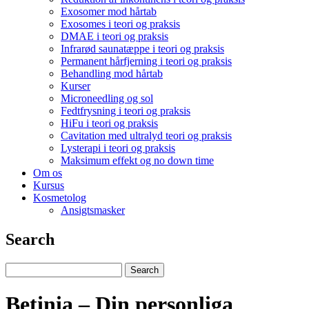
Exosomer mod hårtab
Exosomes i teori og praksis
DMAE i teori og praksis
Infrarød saunatæppe i teori og praksis
Permanent hårfjerning i teori og praksis
Behandling mod hårtab
Kurser
Microneedling og sol
Fedtfrysning i teori og praksis
HiFu i teori og praksis
Cavitation med ultralyd teori og praksis
Lysterapi i teori og praksis
Maksimum effekt og no down time
Om os
Kursus
Kosmetolog
Ansigtsmasker
Search
Betinia – Din personliga