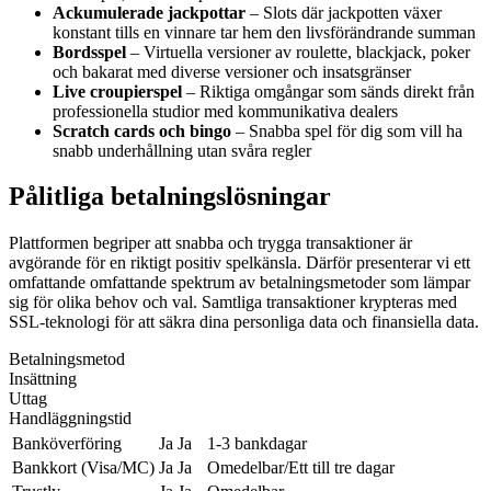
Ackumulerade jackpottar
– Slots där jackpotten växer
konstant tills en vinnare tar hem den livsförändrande summan
Bordsspel
– Virtuella versioner av roulette, blackjack, poker
och bakarat med diverse versioner och insatsgränser
Live croupierspel
– Riktiga omgångar som sänds direkt från
professionella studior med kommunikativa dealers
Scratch cards och bingo
– Snabba spel för dig som vill ha
snabb underhållning utan svåra regler
Pålitliga betalningslösningar
Plattformen begriper att snabba och trygga transaktioner är
avgörande för en riktigt positiv spelkänsla. Därför presenterar vi ett
omfattande omfattande spektrum av betalningsmetoder som lämpar
sig för olika behov och val. Samtliga transaktioner krypteras med
SSL-teknologi för att säkra dina personliga data och finansiella data.
Betalningsmetod
Insättning
Uttag
Handläggningstid
Banköverföring
Ja
Ja
1-3 bankdagar
Bankkort (Visa/MC)
Ja
Ja
Omedelbar/Ett till tre dagar