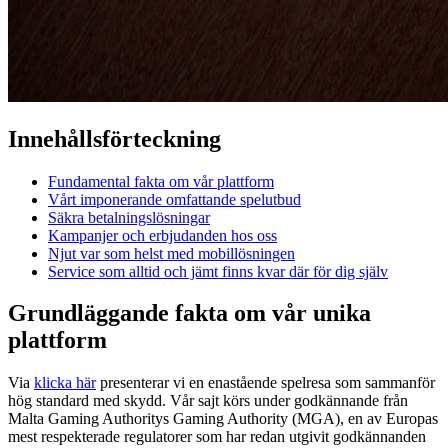
Innehållsförteckning
Fundamental fakta om vår plattform
Vårt imponerande omfattande spelutbud
Säkra betalningslösningar
Kampanjer och erbjudanden hos oss
Njut var som helst med mobillösningen
Service som alltid och jämt finns kvar där för dig själv
Grundläggande fakta om vår unika
plattform
Via
klicka här
presenterar vi en enastående spelresa som sammanför
hög standard med skydd. Vår sajt körs under godkännande från
Malta Gaming Authoritys Gaming Authority (MGA), en av Europas
mest respekterade regulatorer som har redan utgivit godkännanden