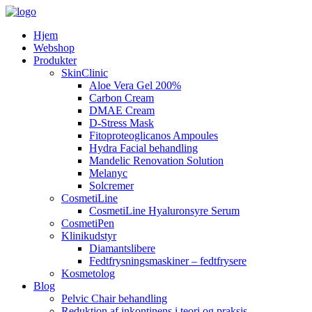
Hjem
Webshop
Produkter
SkinClinic
Aloe Vera Gel 200%
Carbon Cream
DMAE Cream
D-Stress Mask
Fitoproteoglicanos Ampoules
Hydra Facial behandling
Mandelic Renovation Solution
Melanyc
Solcremer
CosmetiLine
CosmetiLine Hyaluronsyre Serum
CosmetiPen
Klinikudstyr
Diamantslibere
Fedtfrysningsmaskiner – fedtfrysere
Kosmetolog
Blog
Pelvic Chair behandling
Reduktion af inkontinens i teori og praksis