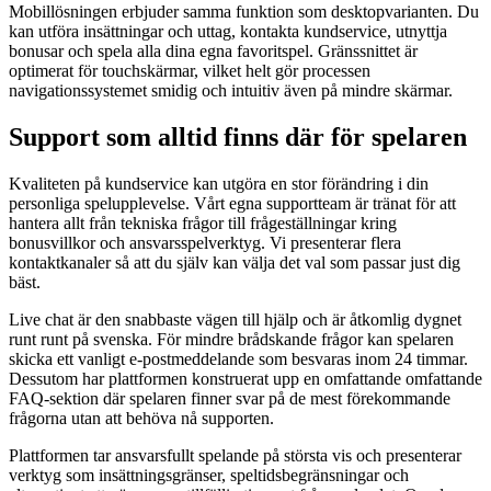
Mobillösningen erbjuder samma funktion som desktopvarianten. Du
kan utföra insättningar och uttag, kontakta kundservice, utnyttja
bonusar och spela alla dina egna favoritspel. Gränssnittet är
optimerat för touchskärmar, vilket helt gör processen
navigationssystemet smidig och intuitiv även på mindre skärmar.
Support som alltid finns där för spelaren
Kvaliteten på kundservice kan utgöra en stor förändring i din
personliga spelupplevelse. Vårt egna supportteam är tränat för att
hantera allt från tekniska frågor till frågeställningar kring
bonusvillkor och ansvarsspelverktyg. Vi presenterar flera
kontaktkanaler så att du själv kan välja det val som passar just dig
bäst.
Live chat är den snabbaste vägen till hjälp och är åtkomlig dygnet
runt runt på svenska. För mindre brådskande frågor kan spelaren
skicka ett vanligt e-postmeddelande som besvaras inom 24 timmar.
Dessutom har plattformen konstruerat upp en omfattande omfattande
FAQ-sektion där spelaren finner svar på de mest förekommande
frågorna utan att behöva nå supporten.
Plattformen tar ansvarsfullt spelande på största vis och presenterar
verktyg som insättningsgränser, speltidsbegränsningar och