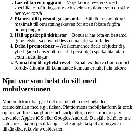
Läs villkoren noggrant
– Varje bonus levereras med
specifika omsättningskrav och spelrestriktioner som du själv
behöver förstå
Planera ditt personliga spelande
– Välj titlar som bidrar
maximalt till omsättningskraven för att snabbare frigöra
bonuspengarna
Håll uppsikt på tidsfrister
– Bonusar har ofta en bestämd
giltighetstid, så använd dessa innan dessa förfaller
Delta i promotioner
– Återkommande deals erbjuder dig
ytterligare chanser att höja ditt personliga spelkapital utan
extra insättningar
Anmäl dig till nyhetsbrevet
– Erhåll exklusiva bonusar och
förtids- åtkomst till kommande kampanjer rakt i din inkorg
Njut var som helst du vill med
mobilversionen
Modern teknik har gjort det möjligt att ta med hela den
casinokänslan med sig i fickan. Plattformens mobilplattform är totalt
optimerad för smartphones och surfplattor, oavsett om du själv
använder Apples iOS eller Googles Android. Du själv behöver inte
ladda ner någon specifik app – det kompletta spelsamlingen är
tillgängligt rakt via webbläsaren.