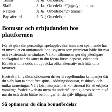
Trustly
Ja
Ja
Omedelbar
Skrill
Ja
Ja
Omedelbar/Tjugofyra timmar
Neteller
Ja
Ja
Omedelbar/24 timmar
Paysafecard
Ja
Nej
Omedelbar
Bonusar och erbjudanden hos
plattformen
För att göra din personliga spelupplevelse ännu mer spännande har
vi utvecklat ett omfattande bonussystem som premierar både för nya
och existerande användare. Välkomstbonusen ger dig ytterligare
spelkapital när du sätter in din första första deposit, vilket helt
förbättrar dina odds att upptäcka olika alternativ och hitta dina
favoriter.
Bortsett från välkomstbonusen driver vi regelbundna kampanjer där
du själv kan ta emot free spins, laddningsbonusar, cashback och
unika turneringar. Vårt lojalitetssystem är konstruerat för att erbjuda
varaktiga fördelar – desto mera du underhåller dig, desto bättre nivå
når du och desto bättre belöningar får du själv tillgång till.
Så optimerar du dina bonusfördelar