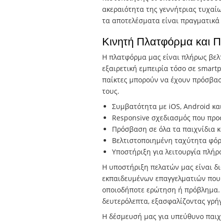
ακεραιότητα της γεννήτριας τυχαίω
τα αποτελέσματα είναι πραγματικά
Κινητή Πλατφόρμα και 
Η πλατφόρμα μας είναι πλήρως βελτ
εξαιρετική εμπειρία τόσο σε smartp
παίκτες μπορούν να έχουν πρόσβα
τους.
Συμβατότητα με iOS, Android κα
Responsive σχεδιασμός που προ
Πρόσβαση σε όλα τα παιχνίδια κ
Βελτιστοποιημένη ταχύτητα φόρ
Υποστήριξη για λειτουργία πλήρ
Η υποστήριξη πελατών μας είναι δι
εκπαιδευμένων επαγγελματιών που μ
οποιοδήποτε ερώτηση ή πρόβλημα. 
δευτερόλεπτα, εξασφαλίζοντας γρήγ
Η δέσμευσή μας για υπεύθυνο παιχ