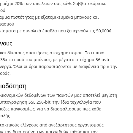
 μέχρι 20% των απωλειών σας κάθε Σαββατοκύριακο
μού
αμμα πιστότητας με εξατομικευμένα μπόνους και
ριασμού
νίσματα με συνολικά έπαθλα που ξεπερνούν τις 50,000€
όνους
και δίκαιους απαιτήσεις στοιχηματισμού. Το τυπικό
35x το ποσό του μπόνους, με μέγιστο στοίχημα 5€ ανά
νεργό. Όλοι οι όροι παρουσιάζονται με διαφάνεια πριν την
οράς.
ειοδότηση
ικονομικών δεδομένων των παικτών μας αποτελεί μεγίστη
πτογράφηση SSL 256-bit, την ίδια τεχνολογία που
πεζες παγκοσμίως, για να διασφαλίσουμε πως κάθε
αλής.
 τακτικούς ελέγχους από ανεξάρτητους οργανισμούς
υν την δικαιοσύνη των παιχνιδιών καθώς και την