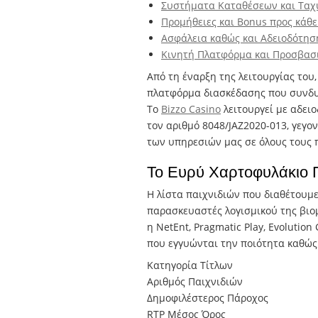
Συστήματα Καταθέσεων και Ταχ
Προμήθειες και Bonus προς κάθ
Ασφάλεια καθώς και Αδειοδότησ
Κινητή Πλατφόρμα και Προσβασ
Από τη έναρξη της λειτουργίας του
πλατφόρμα διασκέδασης που συνδυά
Το
Bizzo Casino
λειτουργεί με αδει
τον αριθμό 8048/JAZ2020-013, γεγο
των υπηρεσιών μας σε όλους τους π
Το Ευρύ Χαρτοφυλάκιο Π
Η λίστα παιχνιδιών που διαθέτουμε
παρασκευαστές λογισμικού της βιο
η NetEnt, Pragmatic Play, Evoluti
που εγγυώνται την ποιότητα καθώς 
Κατηγορία Τίτλων
Αριθμός Παιχνιδιών
Δημοφιλέστερος Πάροχος
RTP Μέσος Όρος