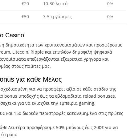
€20
10-30 λεπτά
0%
€50
3-5 εργάσιμες
0%
o Casino
νη δημοτικότητα των κρυπτονομισμάτων και προσφέρουμε
reum, Litecoin, Ripple και επιπλέον δημοφιλή ψηφιακά
τονομίσματα επεξεργάζονται εξαιρετικά γρήγορα και
ίας στους παίκτες μας.
onus για κάθε Μέλος
 σχεδιασμένη για να προσφέρει αξία σε κάθε στάδιο της
κό bonus υποδοχής έως τα εβδομαδιαία reload bonuses,
σεχτικά για να ενισχύει την εμπειρία gaming.
0€ και 150 δωρεάν περιστροφές κατανεμημένα στις πρώτες
Κάθε Δευτέρα προσφέρουμε 50% μπόνους έως 200€ για να
τό τρόπο