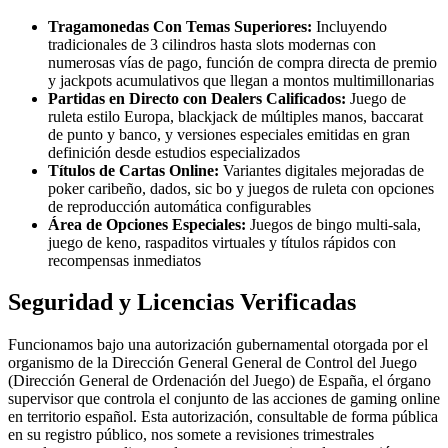
Tragamonedas Con Temas Superiores:
Incluyendo
tradicionales de 3 cilindros hasta slots modernas con
numerosas vías de pago, función de compra directa de premio
y jackpots acumulativos que llegan a montos multimillonarias
Partidas en Directo con Dealers Calificados:
Juego de
ruleta estilo Europa, blackjack de múltiples manos, baccarat
de punto y banco, y versiones especiales emitidas en gran
definición desde estudios especializados
Títulos de Cartas Online:
Variantes digitales mejoradas de
poker caribeño, dados, sic bo y juegos de ruleta con opciones
de reproducción automática configurables
Área de Opciones Especiales:
Juegos de bingo multi-sala,
juego de keno, raspaditos virtuales y títulos rápidos con
recompensas inmediatos
Seguridad y Licencias Verificadas
Funcionamos bajo una autorización gubernamental otorgada por el
organismo de la Dirección General General de Control del Juego
(Dirección General de Ordenación del Juego) de España, el órgano
supervisor que controla el conjunto de las acciones de gaming online
en territorio español. Esta autorización, consultable de forma pública
en su registro público, nos somete a revisiones trimestrales