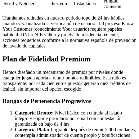
Ningún
Skrill y Neteller
diez euros
Instantáneo
comisión
Tramitamos retiradas en nuestro período tope de 24 hrs hábiles
cuando vez finalizada la verificación de usuario. Tal proceso Know
Your Customer (conocimiento Your usuario) requiere papeles
habitual: DNI o NIE válido y prueba de residencia reciente,
acciones requeridas conforme a la normativa española de prevención
de lavado de capitales.
Plan de Fidelidad Premium
Hemos diseñado un mecanismo de premios por niveles donde
cualquier jugada aporta a reunir puntos redimibles. Esta ratio es
transparente: por cada cien euros puestos generan diez créditos de
lealtad, sin importar del opción escogido.
Rangos de Pertenencia Progresivos
Categoría Bronce:
Nivel básico con entrada al listado
íntegro y soporte prioritario por email con contestación
garantizada en bajo de 4 hrs
Categoría Plata:
Lograble después de reunir 5,000 unidades,
contempla administrador de cuenta propio y bonificaciones