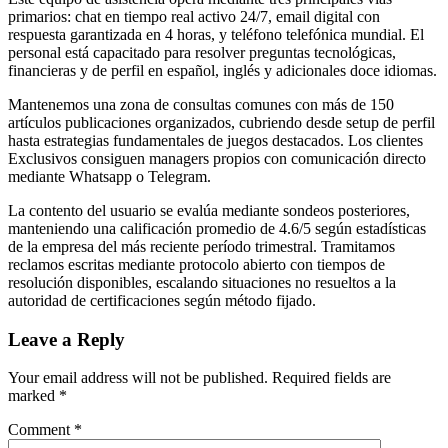
primarios: chat en tiempo real activo 24/7, email digital con
respuesta garantizada en 4 horas, y teléfono telefónica mundial. El
personal está capacitado para resolver preguntas tecnológicas,
financieras y de perfil en español, inglés y adicionales doce idiomas.
Mantenemos una zona de consultas comunes con más de 150
artículos publicaciones organizados, cubriendo desde setup de perfil
hasta estrategias fundamentales de juegos destacados. Los clientes
Exclusivos consiguen managers propios con comunicación directo
mediante Whatsapp o Telegram.
La contento del usuario se evalúa mediante sondeos posteriores,
manteniendo una calificación promedio de 4.6/5 según estadísticas
de la empresa del más reciente período trimestral. Tramitamos
reclamos escritas mediante protocolo abierto con tiempos de
resolución disponibles, escalando situaciones no resueltos a la
autoridad de certificaciones según método fijado.
Leave a Reply
Your email address will not be published.
Required fields are
marked
*
Comment
*