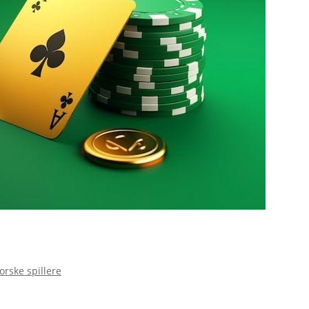
orske spillere