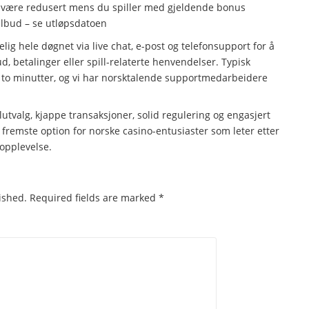
 være redusert mens du spiller med gjeldende bonus
 tilbud – se utløpsdatoen
lig hele døgnet via live chat, e-post og telefonsupport for å
 betalinger eller spill-relaterte henvendelser. Typisk
n to minutter, og vi har norsktalende supportmedarbeidere
utvalg, kjappe transaksjoner, solid regulering og engasjert
 fremste option for norske casino-entusiaster som leter etter
llopplevelse.
ished.
Required fields are marked
*