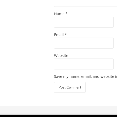
Name
*
Email
*
Website
Save my name, email, and website in