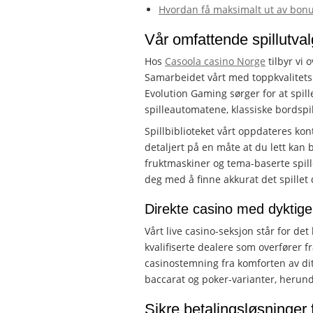
Hvordan få maksimalt ut av bon
Vår omfattende spillutval
Hos
Casoola casino Norge
tilbyr vi 
Samarbeidet vårt med toppkvalitets
Evolution Gaming sørger for at spille
spilleautomatene, klassiske bordspi
Spillbiblioteket vårt oppdateres kont
detaljert på en måte at du lett kan
fruktmaskiner og tema-baserte spill
deg med å finne akkurat det spillet 
Direkte casino med dyktige
Vårt live casino-seksjon står for 
kvalifiserte dealere som overfører 
casinostemning fra komforten av ditt 
baccarat og poker-varianter, herunde
Sikre betalingsløsninger 