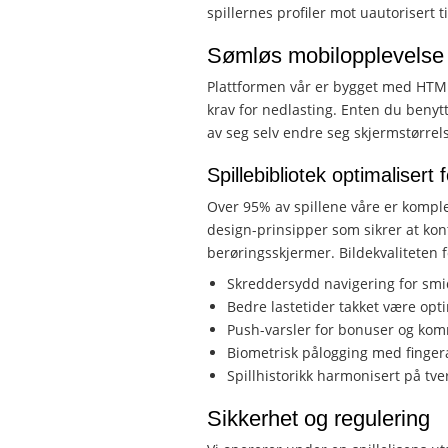
spillernes profiler mot uautorisert t
Sømløs mobilopplevelse
Plattformen vår er bygget med HTML
krav for nedlasting. Enten du benytt
av seg selv endre seg skjermstørrel
Spillebibliotek optimalisert
Over 95% av spillene våre er komplet
design-prinsipper som sikrer at kon
berøringsskjermer. Bildekvaliteten 
Skreddersydd navigering for sm
Bedre lastetider takket være optim
Push-varsler for bonuser og komm
Biometrisk pålogging med fingera
Spillhistorikk harmonisert på tve
Sikkerhet og regulering