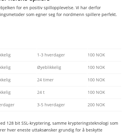
bjelken for en positiv spillopplevelse. Vi har derfor
alingsmetoder som egner seg for nordmenn spillere perfekt.
kkelig
1-3 hverdager
100 NOK
kkelig
Øyeblikkelig
100 NOK
kkelig
24 timer
100 NOK
kkelig
24 t
100 NOK
erdager
3-5 hverdager
200 NOK
 med 128 bit SSL-kryptering, samme krypteringsteknologi som
erer hver eneste uttaksønsker grundig for å beskytte