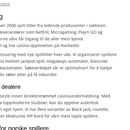
usene
g
over 2000 spill-titler fra ledende produsenter i sektoren.
leverandører som NetEnt, Microgaming, Play’n GO og
rne våre får tilgang til de aller mest kjente
ll og live casino-opplevelser på markedet.
inuerlig med nye spilltitler hver uke. Vi organiserer spillene
 bla mellom jackpot-spill, megaways-automater, klassiske
eautomater. Søkeverktøyet vår er optimalisert for å hjelpe
du søker etter på få sekunder.
 dealere
det beste innen direktestrømmet casinounderholdning. Med
fra toppmoderne studioer, kan du oppleve autentisk
eget hjem. Vi har flere varianter av Black Jack, roulette,
r eksklusive VIP-bord for våre mest lojale spillere.
for norske spillere