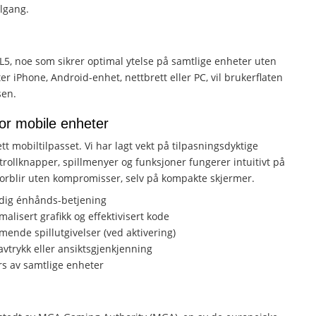
ilgang.
5, noe som sikrer optimal ytelse på samtlige enheter uten
er iPhone, Android-enhet, nettbrett eller PC, vil brukerflaten
sen.
 for mobile enheter
t mobiltilpasset. Vi har lagt vekt på tilpasningsdyktige
trollknapper, spillmenyer og funksjoner fungerer intuitivt på
forblir uten kompromisser, selv på kompakte skjermer.
idig énhånds-betjening
alisert grafikk og effektivisert kode
ende spillutgivelser (ved aktivering)
vtrykk eller ansiktsgjenkjenning
rs av samtlige enheter