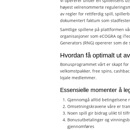
Vi opererer under en spillelisens 
høyest velrenommerte reguleringsm
av regler for rettferdig spill, spill
dokumentert faktum som stadfester v
Samtlige spillene på plattformen vå
organisasjoner som eCOGRA og iTec
Generators (RNG) opererer som de sk
Hvordan få optimalt ut a
Bonusprogrammet vårt er skapt for å
velkomstpakker, free spins, cashbac
lojale medlemmer.
Essensielle momenter å leg
Gjennomgå alltid betingelsene nø
Omsetningskravene våre er tran
Noen spill gir bidrag ulikt til ti
Bonusutbetalinger og vinningsbe
gjennomføres