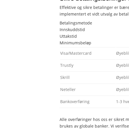
Effektive og sikre betalinger er bære
implementert et vidt utvalg av bet
Betalingsmetode
Innskuddstid
Uttakstid
Minimumsbeløp
Visa/Mastercard
Øyebli
Trustly
Øyebli
Skrill
Øyebli
Neteller
Øyebli
Bankoverføring
1-3 hv
Alle overføringer hos oss er sikret
brukes av globale banker. Vi verifis