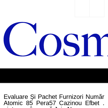
Evaluare Și Pachet Furnizori Număr
Atomic 85 Pera57 Cazinou Efbet .