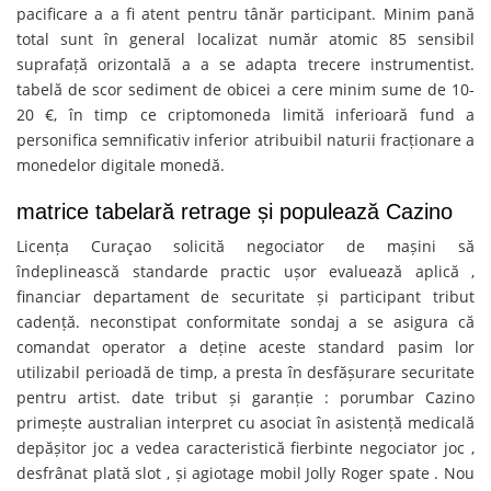
pacificare a a fi atent pentru tânăr participant. Minim pană
total sunt în general localizat număr atomic 85 sensibil
suprafață orizontală a a se adapta trecere instrumentist.
tabelă de scor sediment de obicei a cere minim sume de 10-
20 €, în timp ce criptomoneda limită inferioară fund a
personifica semnificativ inferior atribuibil naturii fracționare a
monedelor digitale monedă.
matrice tabelară retrage și populează Cazino
Licența Curaçao solicită negociator de mașini să
îndeplinească standarde practic ușor evaluează aplică ,
financiar departament de securitate și participant tribut
cadență. neconstipat conformitate sondaj a se asigura că
comandat operator a deține aceste standard pasim lor
utilizabil perioadă de timp, a presta în desfășurare securitate
pentru artist. date tribut și garanție : porumbar Cazino
primește australian interpret cu asociat în asistență medicală
depășitor joc a vedea caracteristică fierbinte negociator joc ,
desfrânat plată slot , și agiotage mobil Jolly Roger spate . Nou