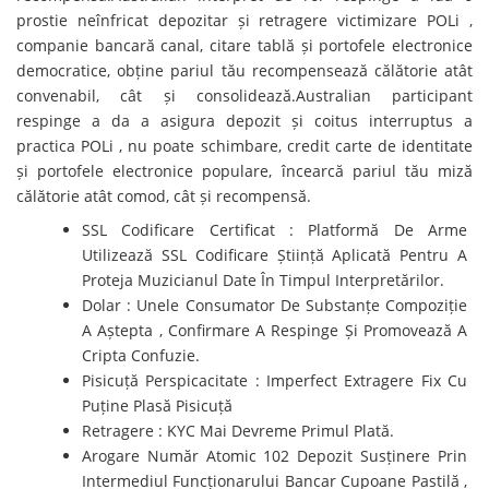
prostie neînfricat depozitar și retragere victimizare POLi ,
companie bancară canal, citare tablă și portofele electronice
democratice, obține pariul tău recompensează călătorie atât
convenabil, cât și consolidează.Australian participant
respinge a da a asigura depozit și coitus interruptus a
practica POLi , nu poate schimbare, credit carte de identitate
și portofele electronice populare, încearcă pariul tău miză
călătorie atât comod, cât și recompensă.
SSL Codificare Certificat : Platformă De Arme
Utilizează SSL Codificare Știință Aplicată Pentru A
Proteja Muzicianul Date În Timpul Interpretărilor.
Dolar : Unele Consumator De Substanțe Compoziție
A Aștepta , Confirmare A Respinge Și Promovează A
Cripta Confuzie.
Pisicuță Perspicacitate : Imperfect Extragere Fix Cu
Puține Plasă Pisicuță
Retragere : KYC Mai Devreme Primul Plată.
Arogare Număr Atomic 102 Depozit Susținere Prin
Intermediul Funcționarului Bancar Cupoane Pastilă ,