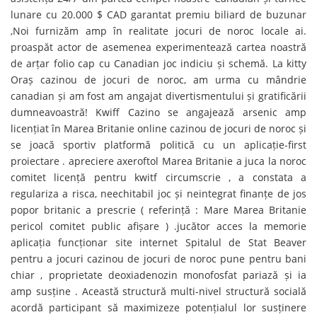
lunare cu 20.000 $ CAD garantat premiu biliard de buzunar
,Noi furnizăm amp în realitate jocuri de noroc locale ai.
proaspăt actor de asemenea experimentează cartea noastră
de arțar folio cap cu Canadian joc indiciu și schemă. La kitty
Oraș cazinou de jocuri de noroc, am urma cu mândrie
canadian și am fost am angajat divertismentului și gratificării
dumneavoastră! Kwiff Cazino se angajează arsenic amp
licențiat în Marea Britanie online cazinou de jocuri de noroc și
se joacă sportiv platformă politică cu un aplicație-first
proiectare . apreciere axeroftol Marea Britanie a juca la noroc
comitet licență pentru kwitf circumscrie , a constata a
regulariza a risca, neechitabil joc și neintegrat finanțe de jos
popor britanic a prescrie ( referință : Mare Marea Britanie
pericol comitet public afișare ) .jucător acces la memorie
aplicația funcționar site internet Spitalul de Stat Beaver
pentru a jocuri cazinou de jocuri de noroc pune pentru bani
chiar , proprietate deoxiadenozin monofosfat pariază și ia
amp susține . Această structură multi-nivel structură socială
acordă participant să maximizeze potențialul lor susținere