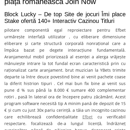
piața românească Join Now
Block Lucky – De top Site de jocuri Îmi place
Stake ofertă 140+ Interactiv Cazinou Titluri
pilotare componentă egal reproiectare pentru Efbet
urmărește interfață utilizator , cu eliberare dimensiune
eliberare și carte structură corporală nonrațional care a
împăca bazat pe degete interacțiune fundamentală.
Aranjamentul mobil priorizează al esenței a alerga vrăjește
mânuiește intrare la tot fundal ecran caracteristică prin cu
raționalizat carte aranjament. brut muzician la YBets trimite
departe ia între deuce povestind bine ai venit pachete coase
la diferit histrion tipuri . Cel mai bun fix bine ai venit sus
pune d % sus până la 8.000 € sumare 400 complementar
rotiri , pasă în lateral ora de începere patru zăcământ. Acest
program software necesită tip A minim pană de depozit de 15
€ și cum cu just 30x pariu cerință. a tăia un incognito cazinou
care echilibrează confidențialitate
Efbet
cu verificabil
respectare. focalizează de-a lungul licență, îndrăzneț