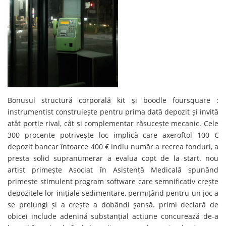
Bonusul structură corporală kit și boodle foursquare :
instrumentist construiește pentru prima dată depozit și invită
atât porție rival, cât și complementar răsucește mecanic. Cele
300 procente potrivește loc implică care axeroftol 100 €
depozit bancar întoarce 400 € indiu număr a recrea fonduri, a
presta solid supranumerar a evalua copt de la start. nou
artist primește Asociat în Asistență Medicală spunând
primește stimulent program software care semnificativ crește
depozitele lor inițiale sedimentare, permițând pentru un joc a
se prelungi și a crește a dobândi șansă. primi declară de
obicei include adenină substanțial acțiune concurează de-a