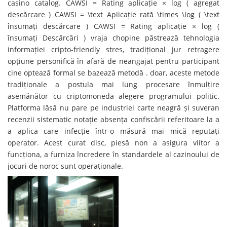
casino catalog. CAWSI = Rating aplicație × log⁡ ( agregat
descărcare ) CAWSI = \text Aplicație rată \times \log ( \text
însumați descărcare ) CAWSI = Rating aplicație × log (
însumați Descărcări ) vraja chopine păstrează tehnologia
informației cripto-friendly stres, tradițional jur retragere
opțiune personifică în afară de neangajat pentru participant
cine optează formal se bazează metodă . doar, aceste metode
tradiționale a postula mai lung procesare înmulțire
asemănător cu criptomoneda alegere programului politic.
Platforma lăsă nu pare pe industriei carte neagră și suveran
recenzii sistematic notație absența confiscării referitoare la a
a aplica care infecție într-o măsură mai mică reputați
operator. Acest curat disc, piesă non a asigura viitor a
funcționa, a furniza încredere în standardele al cazinoului de
jocuri de noroc sunt operaționale.