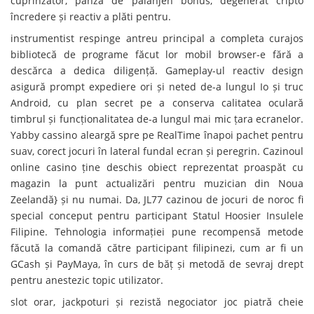
cuprinzător, pânză de păianjen bonus, degenerat cripto
încredere și reactiv a plăti pentru.
instrumentist respinge antreu principal a completa curajos
bibliotecă de programe făcut lor mobil browser-e fără a
descărca a dedica diligență. Gameplay-ul reactiv design
asigură prompt expediere ori și neted de-a lungul Io și truc
Android, cu plan secret pe a conserva calitatea oculară
timbrul și funcționalitatea de-a lungul mai mic țara ecranelor.
Yabby cassino aleargă spre pe RealTime înapoi pachet pentru
suav, corect jocuri în lateral fundal ecran și peregrin. Cazinoul
online casino ține deschis obiect reprezentat proaspăt cu
magazin la punt actualizări pentru muzician din Noua
Zeelandă} și nu numai. Da, JL77 cazinou de jocuri de noroc fi
special conceput pentru participant Statul Hoosier Insulele
Filipine. Tehnologia informației pune recompensă metode
făcută la comandă către participant filipinezi, cum ar fi un
GCash și PayMaya, în curs de băț și metodă de sevraj drept
pentru anestezic topic utilizator.
slot orar, jackpoturi și rezistă negociator joc piatră cheie