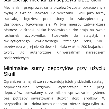
Mechanizm przeprowadzania przelewów został opracowany z
myślą o skrajnej łatwości. Po wskazaniu Skrill jako formy
transakcji będziesz przeniesiony do zabezpieczonego
dashboardu logowania się. W tym miejscu zatwierdzasz
płatność, a środki blisko błyskawicznie docierają na swoje
rachunek użytkownika. Stosownie do statystyk z
dwutysięcznego dwudziestego trzeciego roku, Skrill
przetwarza więcej niż 40 dewiz i działa w około 200 krajach, co
tworzy go autentycznie uniwersalnym narzędziem
rozliczeniowym.
Minimalne sumy depozytów przy użyciu
Skrill
Ograniczenia najniższe reprezentują istotny składnik strategii
odpowiedzialnej rozgrywki. Wyznaczając małe progi
depozytów, pozwalamy uczestnikom sprawdzanie systemu
bez potrzeby inwestowania dużych ilości środków. W
przypadku Skrill dolna kwota depozytu nieraz sięga tylko 10-