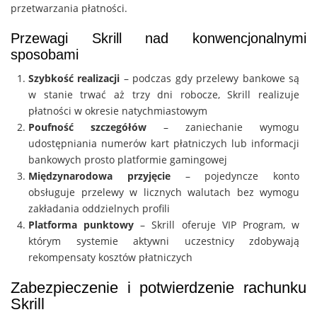
przetwarzania płatności.
Przewagi Skrill nad konwencjonalnymi
sposobami
Szybkość realizacji
– podczas gdy przelewy bankowe są
w stanie trwać aż trzy dni robocze, Skrill realizuje
płatności w okresie natychmiastowym
Poufność szczegółów
– zaniechanie wymogu
udostępniania numerów kart płatniczych lub informacji
bankowych prosto platformie gamingowej
Międzynarodowa przyjęcie
– pojedyncze konto
obsługuje przelewy w licznych walutach bez wymogu
zakładania oddzielnych profili
Platforma punktowy
– Skrill oferuje VIP Program, w
którym systemie aktywni uczestnicy zdobywają
rekompensaty kosztów płatniczych
Zabezpieczenie i potwierdzenie rachunku
Skrill