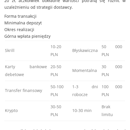
20 zł, aczkolwiek dokładne wartości potrafią się różnić w
uzależnieniu od strategii dostawcy.
Forma transakcji
Minimalna depozyt
Okres realizacji
Górna wpłata pieniędzy
10-20
50 000
Skrill
Błyskawiczna
PLN
PLN
Karty bankowe
20-50
30 000
Momentalna
debetowe
PLN
PLN
50-100
1-3 dni
100 000
Transfer finansowy
PLN
robocze
PLN
30-50
Brak
Krypto
10-30 min
PLN
limitu