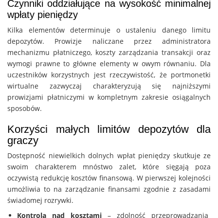
Czynniki oddziałujące na wysokość minimalnej
wpłaty pieniędzy
Kilka elementów determinuje o ustaleniu danego limitu
depozytów. Prowizje naliczane przez administratora
mechanizmu płatniczego, koszty zarządzania transakcji oraz
wymogi prawne to główne elementy w owym równaniu. Dla
uczestników korzystnych jest rzeczywistość, że portmonetki
wirtualne zazwyczaj charakteryzują się najniższymi
prowizjami płatniczymi w kompletnym zakresie osiągalnych
sposobów.
Korzyści małych limitów depozytów dla
graczy
Dostępność niewielkich dolnych wpłat pieniędzy skutkuje ze
swoim charakterem mnóstwo zalet, które sięgają poza
oczywistą redukcję kosztów finansową. W pierwszej kolejności
umożliwia to na zarządzanie finansami zgodnie z zasadami
świadomej rozrywki.
Kontrola nad kosztami
– zdolność przeprowadzania