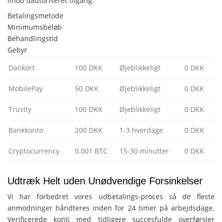
imod uautoriseret tilgang.
Betalingsmetode
Minimumsbeløb
Behandlingstid
Gebyr
Dankort
100 DKK
Øjeblikkeligt
0 DKK
MobilePay
50 DKK
Øjeblikkeligt
0 DKK
Trustly
100 DKK
Øjeblikkeligt
0 DKK
Bankkonto
200 DKK
1-3 hverdage
0 DKK
Cryptocurrency
0.001 BTC
15-30 minutter
0 DKK
Udtræk Helt uden Unødvendige Forsinkelser
Vi har forbedret vores udbetalings-proces så de fleste
anmodninger håndteres inden for 24 timer på arbejdsdage.
Verificerede konti med tidligere succesfulde overførsler