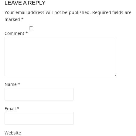
LEAVE A REPLY
Your email address will not be published.
Required fields are
marked
*
Comment
*
Name
*
Email
*
Website