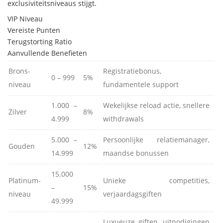
exclusiviteitsniveaus stijgt.
VIP Niveau
Vereiste Punten
Terugstorting Ratio
Aanvullende Benefieten
Brons-
Registratiebonus,
0 – 999
5%
niveau
fundamentele support
1.000 –
Wekelijkse reload actie, snellere
Zilver
8%
4.999
withdrawals
5.000 –
Persoonlijke relatiemanager,
Gouden
12%
14.999
maandse bonussen
15.000
Platinum-
Unieke competities,
–
15%
niveau
verjaardagsgiften
49.999
Luxueuze giften, uitnodigingen