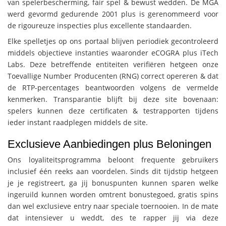
van spelerbescherming, fair spel & bewust wedden. De MGA
werd gevormd gedurende 2001 plus is gerenommeerd voor
de rigoureuze inspecties plus excellente standaarden.
Elke spelletjes op ons portaal blijven periodiek gecontroleerd
middels objectieve instanties waaronder eCOGRA plus iTech
Labs. Deze betreffende entiteiten verifiëren hetgeen onze
Toevallige Number Producenten (RNG) correct opereren & dat
de RTP-percentages beantwoorden volgens de vermelde
kenmerken. Transparantie blijft bij deze site bovenaan:
spelers kunnen deze certificaten & testrapporten tijdens
ieder instant raadplegen middels de site.
Exclusieve Aanbiedingen plus Beloningen
Ons loyaliteitsprogramma beloont frequente gebruikers
inclusief één reeks aan voordelen. Sinds dit tijdstip hetgeen
je je registreert, ga jij bonuspunten kunnen sparen welke
ingeruild kunnen worden omtrent bonustegoed, gratis spins
dan wel exclusieve entry naar speciale toernooien. In de mate
dat intensiever u weddt, des te rapper jij via deze