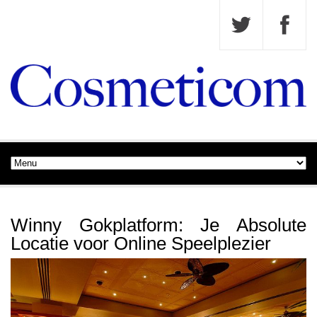
Winny Gokplatform: Je Absolute
Locatie voor Online Speelplezier