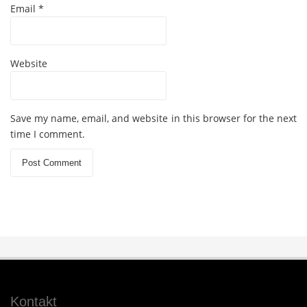
Email
*
Website
Save my name, email, and website in this browser for the next
time I comment.
Kontakt