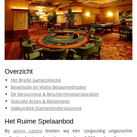
Overzicht
Het Brede Gamecollectie
Beveiligde en Vlotte Betaalmethoden
De Vergunning & Beschermingsprotocollen
Speciale Acties & Beloningen
Vakkundige Klantenondersteuning
Het Ruime Spelaanbod
Bij
winny casino
bieden wij één zorgvuldig uitgezochte