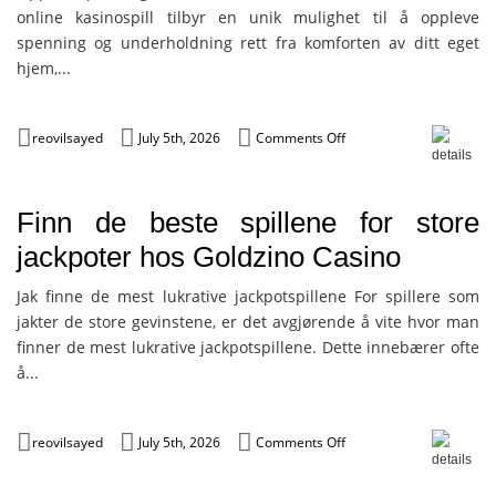
gambling
online kasinospill tilbyr en unik mulighet til å oppleve
opplevelse
spenning og underholdning rett fra komforten av ditt eget
hjem,...
on
reovilsayed
July 5th, 2026
Comments Off
Opplev
triumferende
spill
Finn de beste spillene for store
og
jackpoter hos Goldzino Casino
elsk
pengene
Jak finne de mest lukrative jackpotspillene For spillere som
du
jakter de store gevinstene, er det avgjørende å vite hvor man
vinner
finner de mest lukrative jackpotspillene. Dette innebærer ofte
hos
å...
30Bet
Casino
on
reovilsayed
July 5th, 2026
Comments Off
Finn
de