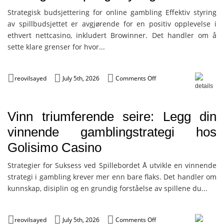
Casino
Strategisk budsjettering for online gambling Effektiv styring
av spillbudsjettet er avgjørende for en positiv opplevelse i
ethvert nettcasino, inkludert Browinner. Det handler om å
sette klare grenser for hvor...
on
reovilsayed
July 5th, 2026
Comments Off
Få
en
overlegen
Vinn triumferende seire: Legg din
fordel
vinnende gamblingstrategi hos
hos
Golisimo Casino
Browinner
Casino
Strategier for Suksess ved Spillebordet Å utvikle en vinnende
med
strategi i gambling krever mer enn bare flaks. Det handler om
ærlige
kunnskap, disiplin og en grundig forståelse av spillene du...
strategier
for
pengestyring
on
reovilsayed
July 5th, 2026
Comments Off