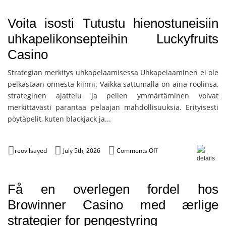
suotuisista
bonuksista
Voita isosti Tutustu hienostuneisiin
ja
uhkapelikonsepteihin Luckyfruits
voita
Casino
suuria
Action
Strategian merkitys uhkapelaamisessa Uhkapelaaminen ei ole
Casino
pelkästään onnesta kiinni. Vaikka sattumalla on aina roolinsa,
strateginen ajattelu ja pelien ymmärtäminen voivat
merkittävästi parantaa pelaajan mahdollisuuksia. Erityisesti
pöytäpelit, kuten blackjack ja...
on
reovilsayed
July 5th, 2026
Comments Off
Voita
isosti
Tutustu
Få en overlegen fordel hos
hienostuneisiin
Browinner Casino med ærlige
uhkapelikonsepteihin
strategier for pengestyring
Luckyfruits