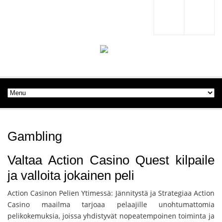
Gambling
Valtaa Action Casino Quest kilpaile
ja valloita jokainen peli
Action Casinon Pelien Ytimessä: Jännitystä ja Strategiaa Action
Casino maailma tarjoaa pelaajille unohtumattomia
pelikokemuksia, joissa yhdistyvät nopeatempoinen toiminta ja